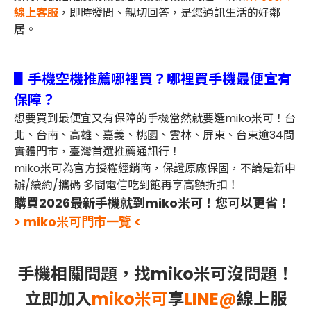
線上客服
，即時發問、親切回答，是您通訊生活的好鄰
居。
▋手機空機推薦哪裡買？哪裡買手機最便宜有
保障？
想要買到最便宜又有保障的手機當然就要選miko米可！
台
北、台南、高雄、嘉義、桃園、雲林、屏東、台東
逾34間
實體門市，臺灣首選推薦通訊行！
miko米可為官方授權經銷商，保證原廠保固，不論是新申
辦/續約/攜碼 多間電信吃到飽再享高額折扣！
購買2026最新手機就到miko米可！您可以更省！
> miko米可門市一覽 <
手機相關問題，找miko米可沒問題！
立即加入
miko米可
享
LINE@
線上服