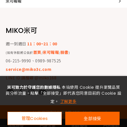
米可報報
MIKO米可
週一到週日
11：00~21：00
首頁
米可報報
臉書
(如有休假將公告於
/
/
)
06-215-9990、0989-987525
service@miko3c.com
LINE ID 請搜尋 @miko168
米可致力於守護您的數據隱私
本站使用 Cookie 提升瀏覽品質
與分析流量。點擊「全部接受」即代表您同意目前的 Cookie 設
定。
了解更多
Copyright ©
米可資訊有限公司
All Rights Reserved.
管理Cookies
全部接受
價格總覽
門號方案
即時詢價
門市據點