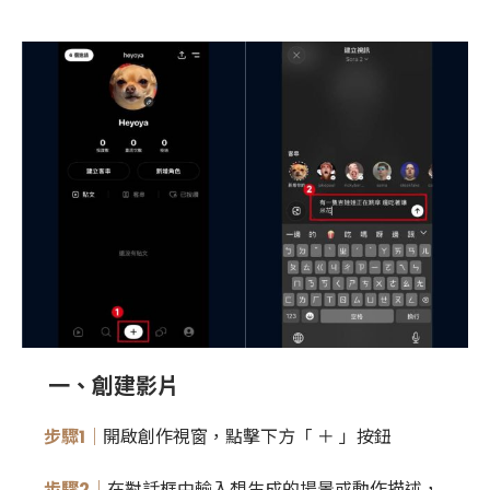
一、創建影片
步驟1｜
開啟創作視窗，點擊下方「 ＋ 」按鈕
步驟2｜
在對話框中輸入想生成的場景或動作描述，