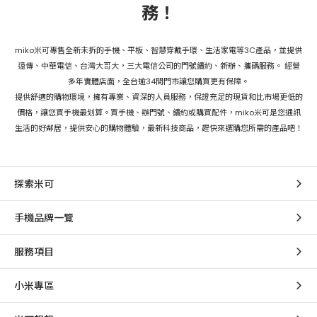
務！
miko米可專售全新未拆的手機、平板、智慧穿戴手環、生活家電等3C產品，並提供
遠傳、中華電信、台灣大哥大，三大電信公司的門號續約、新辦、攜碼服務。 經營
多年實體店面，全台逾34間門市讓您購買更有保障。
提供舒適的購物環境，擁有專業、資深的人員服務，保證充足的現貨和比市場更低的
價格，讓您買手機最划算。買手機、辦門號、續約或購買配件，miko米可是您通訊
生活的好鄰居，提供安心的購物體驗，最新科技商品，趕快來選購您所需的產品吧！
探索米可
手機品牌一覽
服務項目
小米專區