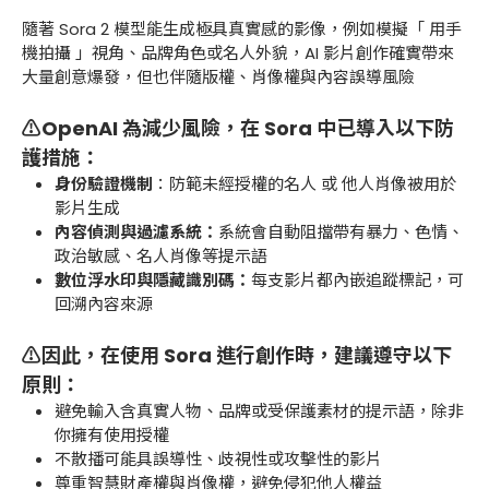
隨著 Sora 2 模型能生成極具真實感的影像，例如模擬「 用手
機拍攝 」視角、品牌角色或名人外貌，AI 影片創作確實帶來
大量創意爆發，但也伴隨版權、肖像權與內容誤導風險
⚠️OpenAI 為減少風險，在 Sora 中已導入以下防
護措施：
身份驗證機制
：防範未經授權的名人 或 他人肖像被用於
影片生成
內容偵測與過濾系統：
系統會自動阻擋帶有暴力、色情、
政治敏感、名人肖像等提示語
數位浮水印與隱藏識別碼：
每支影片都內嵌追蹤標記，可
回溯內容來源
⚠️因此，在使用 Sora 進行創作時，建議遵守以下
原則：
避免輸入含真實人物、品牌或受保護素材的提示語，除非
你擁有使用授權
不散播可能具誤導性、歧視性或攻擊性的影片
尊重智慧財產權與肖像權，避免侵犯他人權益