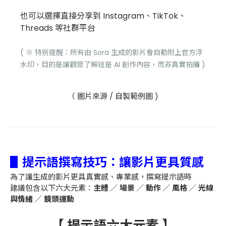
也可以選擇直接分享到 Instagram、TikTok、
Threads 等社群平台
( ※ 特別提醒：所有由 Sora 生成的影片會自動附上官方浮
水印，目的是讓觀眾了解這是 AI 創作內容，而非真實拍攝 )
（ 圖片來源 / 自製範例圖 )
▋提示語撰寫技巧：讓影片更具質感
為了讓生成的影片更具真實感、專業感，撰寫提示語時
建議包含以下六大元素：
主體
／
場景
／
動作
／
風格
／
光線
與情緒
／
鏡頭運動
【 提示語六大元素 】