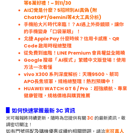
等6萬好禮！~ 到11/30
AI幻覺是什麼？5招辨別AI真偽 (附
ChatGPT/Gemini等4大工具分析)
手機拍大片時代來臨！？AI遇上外掛鏡頭，讓你
的手機變身「口袋單眼」！
北捷 Apple Pay 什麼時候？信用卡感應、QR
Code 啟用時程總整理
從免費到進階！LINE Premium 會員權益全揭曉
Google 搜尋「 AI模式 」繁體中文版登場！使用
方法一次看懂
vivo X300 系列深度解析：天璣9500、蔡司
APO長焦領軍，規格總整理！熱烈預購中！
HUAWEI WATCH GT 6 / Pro ：超強續航、專業
健康管理，規格價格與購買推薦
▋
如何快速掌握最新 3C 資訊
米可報報將持續更新，隨時為您提供有關
3C
的最新資訊，敬
請密切關注！
如有門號搭配及購機優惠或續約相關問題，
米可真人
請洽