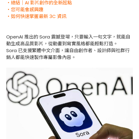
・總結｜AI 影片創作的全新起點
・您可能會感興趣
・如何快速掌握最新 3C 資訊
OpenAI 推出的 Sora 震撼登場，只要輸入一句文字，就能自
動生成高品質影片，從動畫到寫實風格都能輕鬆打造。
Sora 已支援繁體中文介面，讓自由創作者、設計師與社群行
銷人都能快速製作專屬影像內容。