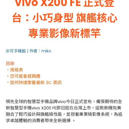
vivo X200 FE 正式登
台：小巧身型 旗艦核心
專業影像新標竿
米可手機館 | 作者：miko
目錄
・規格表
・您可能會感興趣
・如何快速掌握最新 3C 資訊
領先全球的智慧型手機品牌vivo今日正式宣布，備受期待的全
新智慧型手機vivo X200 FE即日起在台灣上市。這款新機完美
融合了輕巧設計與旗艦級性能，並搭載專業級影像系統，為追
求卓越體驗的消費者帶來全新選擇 。