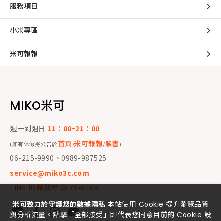
服務項目
小米專區
米可報報
MIKO米可
週一到週日
11：00~21：00
首頁
米可報報
臉書
(如有休假將公告於
/
/
)
06-215-9990、0989-987525
service@miko3c.com
LINE ID 請搜尋 @miko168
米可致力於守護您的數據隱私
本站使用 Cookie 提升瀏覽品質
與分析流量。點擊「全部接受」即代表您同意目前的 Cookie 設