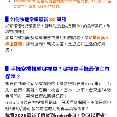
Messenger 通話功能全新大升級 新增支援 HD 視訊、語
音留言、運用 Siri 免持操作
▋
如何快速掌握最新
3C
資訊
米可報報將持續更新，隨時為您提供有關
3C
的最新資訊，敬
請密切關注！
如有門號搭配及購機優惠或續約相關問題，
米可真人
請洽
線上客服
，即時發問、親切回答，是您通訊生活的好鄰
居。
▋手機空機推薦哪裡買？哪裡買手機最便宜有
保障？
想要買到最便宜又有保障的手機當然就要選miko米可！台
北、台南、高雄、嘉義、桃園、雲林、屏東、台東逾34間
實體門市，臺灣首選推薦通訊行！
miko米可為官方授權經銷商，保證原廠保固，不論是新申
辦/續約/攜碼 多間電信吃到飽再享高額折扣！
購買2025最新手機就到miko米可！您可以更省！