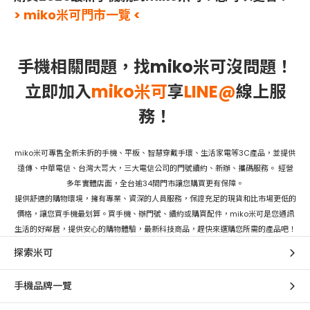
> miko米可門市一覽 <
手機相關問題，找miko米可沒問題！
立即加入
miko米可
享
LINE@
線上服
務！
miko米可專售全新未拆的手機、平板、智慧穿戴手環、生活家電等3C產品，並提供
遠傳、中華電信、台灣大哥大，三大電信公司的門號續約、新辦、攜碼服務。 經營
多年實體店面，全台逾34間門市讓您購買更有保障。
提供舒適的購物環境，擁有專業、資深的人員服務，保證充足的現貨和比市場更低的
價格，讓您買手機最划算。買手機、辦門號、續約或購買配件，miko米可是您通訊
生活的好鄰居，提供安心的購物體驗，最新科技商品，趕快來選購您所需的產品吧！
探索米可
手機品牌一覽