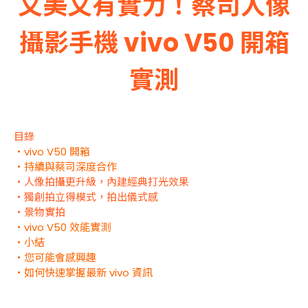
又美又有實力！蔡司人像
攝影手機 vivo V50 開箱
實測
目錄
・vivo V50 開箱
・持續與蔡司深度合作
・人像拍攝更升級，內建經典打光效果
・獨創拍立得模式，拍出儀式感
・景物實拍
・vivo V50 效能實測
・小結
・您可能會感興趣
・如何快速掌握最新 vivo 資訊