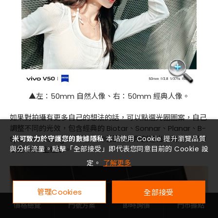
▲左：50mm 自然人像、右：50mm 經典人像。
如果對拍攝有更多自己的想法的話，可以點選光圈圖案，自己
調整不同的光效，包含經典的 Biotar、Sonnar、Planar、B-
Speed、Distagon 等經典的老鏡結構所創造出來的光效都可
米可致力於守護您的數據隱私
本站使用 Cookie 提升瀏覽品質
與分析流量。點擊「全部接受」即代表您同意目前的 Cookie 設
以在 V50 上還原。
定。
了解更多
管理Cookies
全部接受
價格總覽
門號方案
即時詢價
門市據點