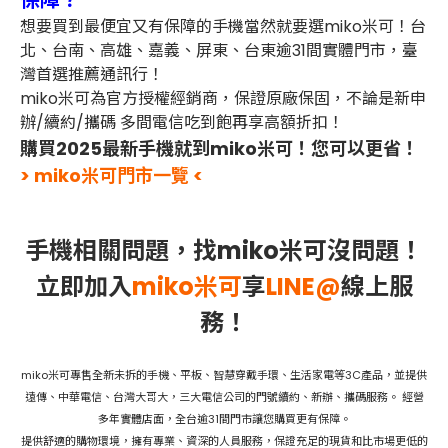
保障？
想要買到最便宜又有保障的手機當然就要選miko米可！台
北、台南、高雄、嘉義、屏東、台東逾31間實體門市，臺
灣首選推薦通訊行！
miko米可為官方授權經銷商，保證原廠保固，不論是新申
辦/續約/攜碼 多間電信吃到飽再享高額折扣！
購買2025最新手機就到miko米可！您可以更省！
> miko米可門市一覽 <
手機相關問題，找miko米可沒問題！
立即加入
miko米可
享
LINE@
線上服
務！
miko米可專售全新未拆的手機、平板、智慧穿戴手環、生活家電等3C產品，並提供
遠傳、中華電信、台灣大哥大，三大電信公司的門號續約、新辦、攜碼服務。 經營
多年實體店面，全台逾31間門市讓您購買更有保障。
提供舒適的購物環境，擁有專業、資深的人員服務，保證充足的現貨和比市場更低的