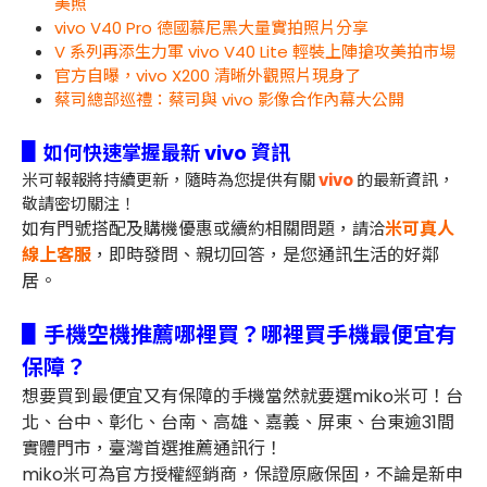
美照
vivo V40 Pro 德國慕尼黑大量實拍照片分享
V 系列再添生力軍 vivo V40 Lite 輕裝上陣搶攻美拍市場
官方自曝，vivo X200 清晰外觀照片現身了
蔡司總部巡禮：蔡司與 vivo 影像合作內幕大公開
▋
如何快速掌握最新 vivo 資訊
米可報報將持續更新，隨時為您提供有關
vivo
的最新資訊，
敬請密切關注！
如有門號搭配及購機優惠或續約相關問題，
米可真人
請洽
線上客服
，即時發問、親切回答，是您通訊生活的好鄰
居。
▋手機空機推薦哪裡買？哪裡買手機最便宜有
保障？
想要買到最便宜又有保障的手機當然就要選miko米可！台
北、台中、彰化、台南、高雄、嘉義、屏東、台東逾31間
實體門市，臺灣首選推薦通訊行！
miko米可為官方授權經銷商，保證原廠保固，不論是新申