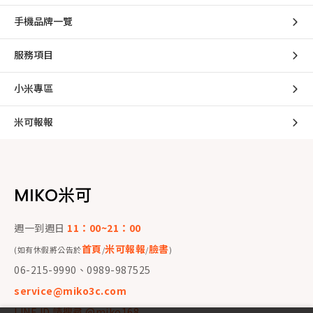
手機品牌一覽
服務項目
小米專區
米可報報
MIKO米可
週一到週日
11：00~21：00
首頁
米可報報
臉書
(如有休假將公告於
/
/
)
06-215-9990、0989-987525
service@miko3c.com
LINE ID 請搜尋 @miko168