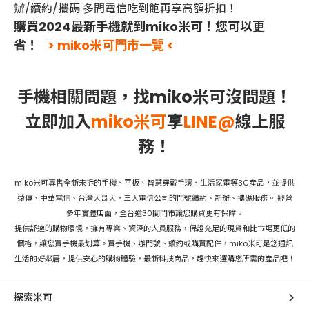
辦/續約/攜碼 多間電信吃到飽再享高額折扣！
購買2024最新手機就到miko米可！您可以更
省！
> miko米可門市一覽 <
手機相關問題，找miko米可沒問題！
立即加入
miko米可
享
LINE@
線上服
務！
miko米可專售全新未拆的手機、平板、智慧穿戴手環、生活家電等3C產品，並提供
遠傳、中華電信、台灣大哥大，三大電信公司的門號續約、新辦、攜碼服務。 經營
多年實體店面，全台逾30間門市讓您購買更有保障。
提供舒適的購物環境，擁有專業、資深的人員服務，保證充足的現貨和比市場更低的
價格，讓您買手機最划算。買手機、辦門號、續約或購買配件，miko米可是您通訊
生活的好鄰居，提供安心的購物體驗，最新科技商品，趕快來選購您所需的產品吧！
探索米可