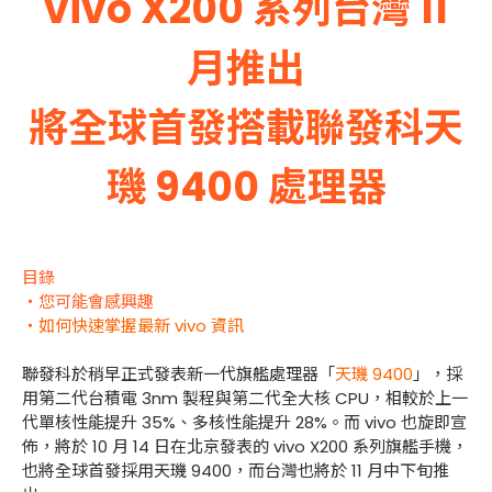
vivo X200 系列台灣 11
月推出
將全球首發搭載聯發科天
璣 9400 處理器
目錄
・您可能會感興趣
・如何快速掌握最新 vivo 資訊
聯發科於稍早正式發表新一代旗艦處理器「
天璣 9400
」，採
用第二代台積電 3nm 製程與第二代全大核 CPU，相較於上一
代單核性能提升 35%、多核性能提升 28%。而 vivo 也旋即宣
佈，將於 10 月 14 日在北京發表的 vivo X200 系列旗艦手機，
也將全球首發採用天璣 9400，而台灣也將於 11 月中下旬推