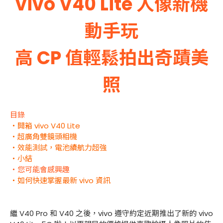
vivo V40 Lite 人像新機
動手玩
高 CP 值輕鬆拍出奇蹟美
照
目錄
・開箱 vivo V40 Lite
・超廣角雙鏡頭相機
・效能測試，電池續航力超強
・小結
・您可能會感興趣
・如何快速掌握最新 vivo 資訊
繼 V40 Pro 和 V40 之後，vivo 遵守約定近期推出了新的 vivo