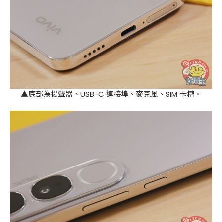
▲底部為揚聲器、USB-C 連接埠、麥克風、SIM 卡槽。