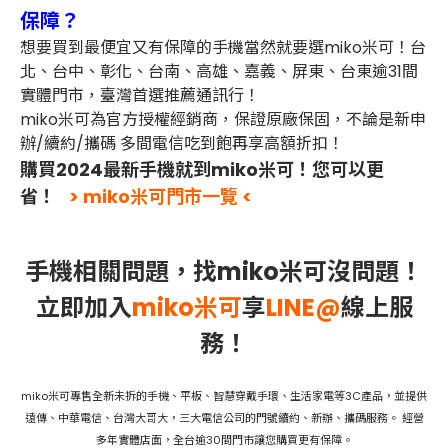
保障？
想要買到最便宜又有保障的手機當然就要選miko米可！台
北、台中、彰化、台南、高雄、嘉義、屏東、台東逾31間
實體門市，臺灣首選推薦通訊行！
miko米可為官方授權經銷商，保證原廠保固，不論是新申
辦/續約/攜碼 多間電信吃到飽再享高額折扣！
購買2024最新手機就到miko米可！您可以更
省！
> miko米可門市一覽 <
手機相關問題，找miko米可沒問題！
立即加入
miko米可
享
LINE@
線上服
務！
miko米可專售全新未拆的手機、平板、智慧穿戴手環、生活家電等3C產品，並提供
遠傳、中華電信、台灣大哥大，三大電信公司的門號續約、新辦、攜碼服務。 經營
多年實體店面，全台逾30間門市讓您購買更有保障。