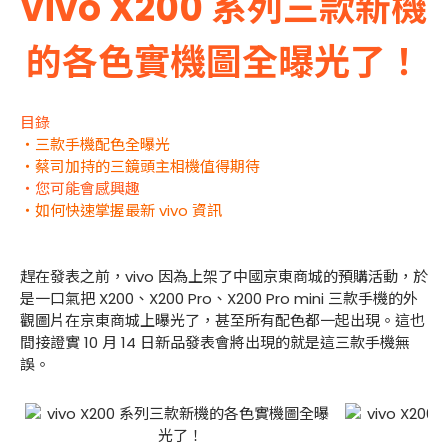
vivo X200 系列三款新機
的各色實機圖全曝光了！
目錄
・三款手機配色全曝光
・蔡司加持的三鏡頭主相機值得期待
・您可能會感興趣
・如何快速掌握最新 vivo 資訊
趕在發表之前，vivo 因為上架了中國京東商城的預購活動，於
是一口氣把 X200、X200 Pro、X200 Pro mini 三款手機的外
觀圖片在京東商城上曝光了，甚至所有配色都一起出現。這也
間接證實 10 月 14 日新品發表會將出現的就是這三款手機無
誤。