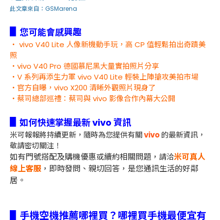
此文章來自：GSMarena
▋
您可能會感興趣
・ vivo V40 Lite 人像新機動手玩，高 CP 值輕鬆拍出奇蹟美
照
・vivo V40 Pro 德國慕尼黑大量實拍照片分享
・V 系列再添生力軍 vivo V40 Lite 輕裝上陣搶攻美拍市場
・官方自曝，vivo X200 清晰外觀照片現身了
・蔡司總部巡禮：蔡司與 vivo 影像合作內幕大公開
▋
如何快速掌握最新 vivo 資訊
米可報報將持續更新，隨時為您提供有關
vivo
的最新資訊，
敬請密切關注！
如有門號搭配及購機優惠或續約相關問題，
米可真人
請洽
線上客服
，即時發問、親切回答，是您通訊生活的好鄰
居。
▋手機空機推薦哪裡買？哪裡買手機最便宜有