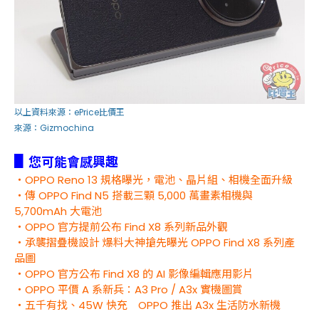
以上資料來源：
ePrice比價王
來源：
Gizmochina
▋
您可能會感興趣
・OPPO Reno 13 規格曝光，電池、晶片組、相機全面升級
・傳 OPPO Find N5 搭載三顆 5,000 萬畫素相機與
5,700mAh 大電池
・OPPO 官方提前公布 Find X8 系列新品外觀
・承襲摺疊機設計 爆料大神搶先曝光 OPPO Find X8 系列產
品圖
・OPPO 官方公布 Find X8 的 AI 影像編輯應用影片
・OPPO 平價 A 系新兵：A3 Pro / A3x 實機圖賞
・五千有找、45W 快充 OPPO 推出 A3x 生活防水新機