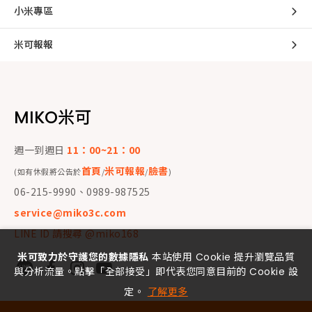
小米專區
米可報報
MIKO米可
週一到週日
11：00~21：00
首頁
米可報報
臉書
(如有休假將公告於
/
/
)
06-215-9990、0989-987525
service@miko3c.com
LINE ID 請搜尋 @miko168
米可致力於守護您的數據隱私
本站使用 Cookie 提升瀏覽品質
與分析流量。點擊「全部接受」即代表您同意目前的 Cookie 設
定。
了解更多