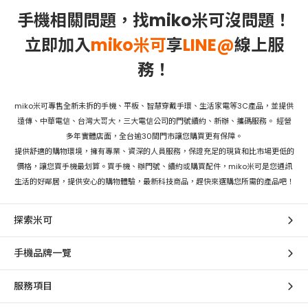
手機相關問題，找miko米可沒問題！
立即加入
miko米可
享
LINE@
線上服
務！
miko米可專售全新未拆的手機、平板、智慧穿戴手環、生活家電等3C產品，並提供
遠傳、中華電信、台灣大哥大，三大電信公司的門號續約、新辦、攜碼服務。 經營
多年實體店面，全台逾30間門市讓您購買更有保障。
提供舒適的購物環境，擁有專業、資深的人員服務，保證充足的現貨和比市場更低的
價格，讓您買手機最划算。買手機、辦門號、續約或購買配件，miko米可是您通訊
生活的好鄰居，提供安心的購物體驗，最新科技商品，趕快來選購您所需的產品吧！
探索米可
手機品牌一覽
服務項目