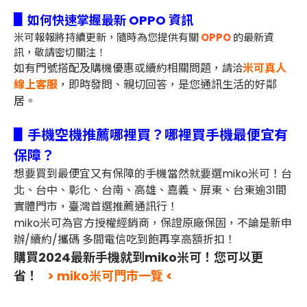
▋
如何快速掌握最新 OPPO 資訊
米可報報將持續更新，隨時為您提供有關
OPPO
的最新資
訊，敬請密切關注！
如有門號搭配及購機優惠或續約相關問題，
米可真人
請洽
線上客服
，即時發問、親切回答，是您通訊生活的好鄰
居。
▋手機空機推薦哪裡買？哪裡買手機最便宜有
保障？
想要買到最便宜又有保障的手機當然就要選miko米可！台
北、台中、彰化、台南、高雄、嘉義、屏東、台東逾31間
實體門市，臺灣首選推薦通訊行！
miko米可為官方授權經銷商，保證原廠保固，不論是新申
辦/續約/攜碼 多間電信吃到飽再享高額折扣！
購買2024最新手機就到miko米可！您可以更
省！
> miko米可門市一覽 <