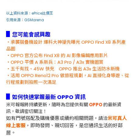
以上資料來源：
ePrice比價王
引用來源：
GSMarena
▋
您可能會感興趣
・承襲摺疊機設計 爆料大神搶先曝光 OPPO Find X8 系列產
品圖
・OPPO 官方公布 Find X8 的 AI 影像編輯應用影片
・OPPO 平價 A 系新兵：A3 Pro / A3x 實機圖賞
・五千有找、45W 快充 OPPO 推出 A3x 生活防水新機
・活用 OPPO Reno12 Pro 做旅程規劃，AI 直接化身導遊、從
行程規劃到拍照一次滿足
▋
如何快速掌握最新 OPPO 資訊
米可報報將持續更新，隨時為您提供有關
OPPO
的最新資
訊，敬請密切關注！
如有門號搭配及購機優惠或續約相關問題，
米可真人
請洽
線上客服
，即時發問、親切回答，是您通訊生活的好鄰
居。