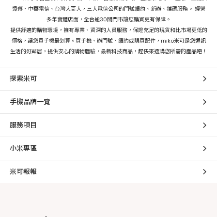
遠傳、中華電信、台灣大哥大，三大電信公司的門號續約、新辦、攜碼服務。 經營
多年實體店面，全台逾30間門市讓您購買更有保障。
提供舒適的購物環境，擁有專業、資深的人員服務，保證充足的現貨和比市場更低的
價格，讓您買手機最划算。買手機、辦門號、續約或購買配件，miko米可是您通訊
生活的好鄰居，提供安心的購物體驗，最新科技商品，趕快來選購您所需的產品吧！
探索米可
手機品牌一覽
服務項目
小米專區
米可報報