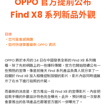
OPPO 官方提前公布
Find X8 系列新品外觀
目錄
・您可能會感興趣
・如何快速掌握最新 OPPO 資訊
OPPO 將於本月的 24 日在中國發表全新的 Find X8 系列機
種，除了先前網路上的一些爆料傳聞，官方也開始陸續公布一
些預熱的宣傳，像是前幾天 Find 系列產品負責人就分享了一
段關於 Find X8 加入相機控制按鍵的影片，影片內容同時還展
示了在水下進行拍照的示範。
而最新的消息是，官方推出一段 Find X8 的宣傳影片，內容把
這款手機的外觀設計特色完全曝光。此外，預計將這一次發表
會要推出的各項產品也跟著官方圖片一併曝光了。