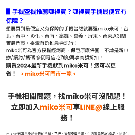
▋手機空機推薦哪裡買？哪裡買手機最便宜有
保障？
想要買到最便宜又有保障的手機當然就要選miko米可！台
北、台中、彰化、台南、高雄、嘉義、屏東、台東逾31間
實體門市，臺灣首選推薦通訊行！
miko米可為官方授權經銷商，保證原廠保固，不論是新申
辦/續約/攜碼 多間電信吃到飽再享高額折扣！
購買2024最新手機就到miko米可！您可以更
省！
> miko米可門市一覽 <
手機相關問題，找miko米可沒問題！
立即加入
miko米可
享
LINE@
線上服
務！
miko米可專售全新未拆的手機、平板、智慧穿戴手環、生活家電等3C產品，並提供