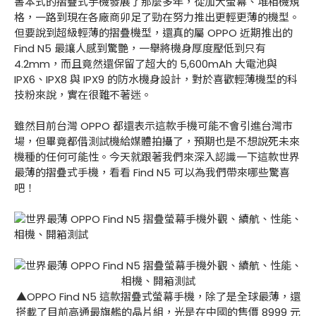
書本式的摺疊式手機發展了那麼多年，從加大螢幕、堆相機規
格，一路到現在各廠商卯足了勁在努力推出更輕更薄的機型。
但要說到超級輕薄的摺疊機型，還真的屬 OPPO 近期推出的
Find N5 最讓人感到驚艷，一舉將機身厚度壓低到只有
4.2mm，而且竟然還保留了超大的 5,600mAh 大電池與
IPX6、IPX8 與 IPX9 的防水機身設計，對於喜歡輕薄機型的科
技粉來說，實在很難不著迷。
雖然目前台灣 OPPO 都還表示這款手機可能不會引進台灣市
場，但畢竟都借測試機給媒體拍攝了，預期也是不想說死未來
機種的任何可能性。今天就跟著我們來深入認識一下這款世界
最薄的摺疊式手機，看看 Find N5 可以為我們帶來哪些驚喜
吧！
▲OPPO Find N5 這款摺疊式螢幕手機，除了是全球最薄，還
搭載了目前高通最旗艦的晶片組，光是在中國的售價 8999 元