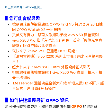
以上資料來源：
ePrice比價王
▋您可能會感興趣
號稱最球最薄摺疊旗艦 OPPO Find N5 將於 2 月 20 日連
同 OPPO Watch X2 一同揭曉
又美又有實力！蔡司人像攝影手機 vivo V50 開箱實測
vivo X200 Pro 推「海洋之心」新色 首座「影像光學實
驗室」限時空降台北信義區
就快來了？vivo V50 已通過 NCC 認證！
【演唱會神機】vivo X200 系列上市囉！來米可享驚喜優
惠！
超大杯來了，vivo X200 Ultra 外觀設計正式曝光
挑戰最強長焦拍攝旗艦！vivo X200 Pro 實測，拍人、拍
景一機到位
Messenger 通話功能全新大升級 新增支援 HD 視訊、語
音留言、運用 Siri 免持操作
▋
如何快速掌握最新 OPPO 資訊
米可報報將持續更新，隨時為您提供有關
OPPO
的最新資