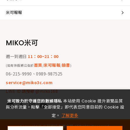
米可報報
MIKO米可
週一到週日
11：00~21：00
首頁
米可報報
臉書
(如有休假將公告於
/
/
)
06-215-9990、0989-987525
service@miko3c.com
LINE ID 請搜尋 @miko168
米可致力於守護您的數據隱私
本站使用 Cookie 提升瀏覽品質
與分析流量。點擊「全部接受」即代表您同意目前的 Cookie 設
定。
了解更多
Copyright ©
米可資訊有限公司
All Rights Reserved.