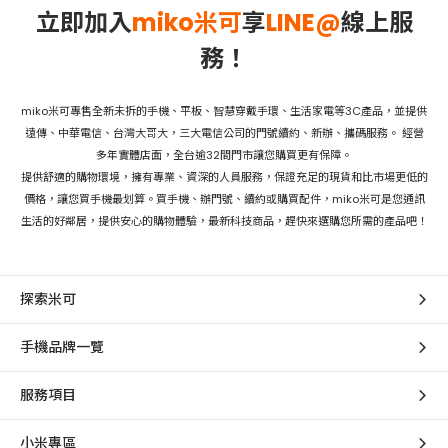
立即加入
miko米可
享
LINE@
線上服
務！
miko米可專售全新未拆的手機、平板、智慧穿戴手環、生活家電等3C產品，並提供
遠傳、中華電信、台灣大哥大，三大電信公司的門號續約、新辦、攜碼服務。 經營
多年實體店面，全台逾32間門市讓您購買更有保障。
提供舒適的購物環境，擁有專業、資深的人員服務，保證充足的現貨和比市場更低的
價格，讓您買手機最划算。買手機、辦門號、續約或購買配件，miko米可是您通訊
生活的好鄰居，提供安心的購物體驗，最新科技商品，趕快來選購您所需的產品吧！
探索米可
手機品牌一覽
服務項目
小米專區