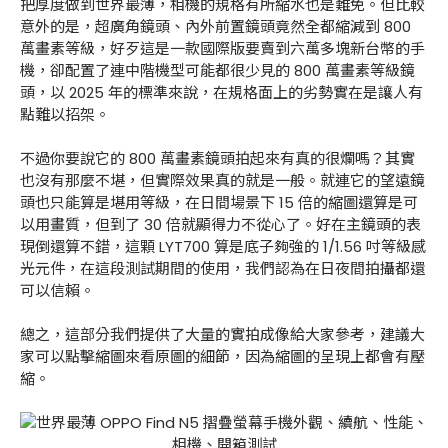
把厚度做到世界最薄，相機的規格有所縮水也是難免。但比較
意外的是，超廣角鏡頭、內外前置鏡頭竟然全都縮減到 800
萬畫素等級，好歹這是一款國際版要賣到六萬多塊新台幣的手
機，卻配置了連中階機型可能都很少見的 800 萬畫素等級鏡
頭，以 2025 年的標準來說，在規格面上的劣勢實在是讓人有
點難以招架。
不過你要說它的 800 萬畫素鏡頭拍起來有真的很爛嗎？其實
也沒有那麼不堪，但實際效果真的就是一般。就連它的望遠鏡
頭也只能算是堪用等級，在日間場景下 15 倍的縮圖還算是可
以用畫質，但到了 30 倍就顯得力不從心了。好在主鏡頭的表
現倒還算不錯，這顆 LYT700 算是底子夠強的 1/1.56 吋等級感
光元件，在這段測試期間的使用，我們認為在日夜間拍攝都還
可以信賴。
總之，這部分我們提供了大量的實拍成像給大家參考，建議大
家可以點擊縮圖來看原圖的細節，因為縮圖的呈現上都會有壓
縮。