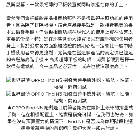
展開螢幕，一款最輕薄的平板裝置就同時掌握在你的手上。
當然我們會把這款產品推薦給那些不是很重視拍照功能的使用
者，因為除了排除相機，這台產品幾乎就是一款接近完美的書
本式摺疊手機。但偏偏相機功能在現代人的使用上實在佔有太
重要的份量，特別是在那些會砸大錢買頂尖旗艦手機的使用者
身上，對於追求各方面旗艦體驗的預期心理一定會比一般中階
手機使用者來得更強烈。尤其是在當這個產品的高定價已經足
夠去選購高階手機 + 高規超薄平板的時候，消費者硬要選擇一
款帶有遺憾的二合一產品之必要性，或許也就沒那麼高了。
▲OPPO Find N5 絕對是目前筆者認為在設計上最棒的摺疊式
手機，但在相機配置上，確實是稍嫌可惜。但我們也好奇，如
果在沒有預算壓力的情況下，Find N5 是否成為你現階段挑選
摺疊螢幕手機的首選呢？歡迎大家一起來討論。