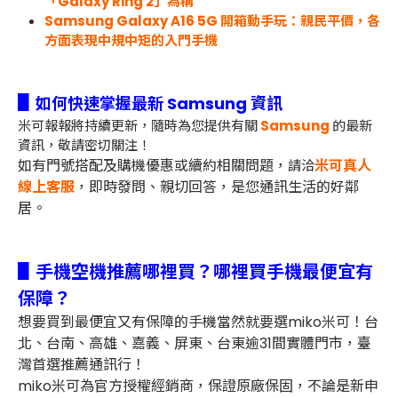
「Galaxy Ring 2」為稱
Samsung Galaxy A16 5G 開箱動手玩：親民平價，各
方面表現中規中矩的入門手機
▋
如何快速掌握最新 Samsung 資訊
米可報報將持續更新，隨時為您提供有關
Samsung
的最新
資訊，敬請密切關注！
如有門號搭配及購機優惠或續約相關問題，
米可真人
請洽
線上客服
，即時發問、親切回答，是您通訊生活的好鄰
居。
▋手機空機推薦哪裡買？哪裡買手機最便宜有
保障？
想要買到最便宜又有保障的手機當然就要選miko米可！台
北、台南、高雄、嘉義、屏東、台東逾31間實體門市，臺
灣首選推薦通訊行！
miko米可為官方授權經銷商，保證原廠保固，不論是新申