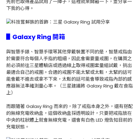
先前也取得產品試用了一陣子，這裡就來開箱一下，並分享一
下我的心得。
▋Galaxy Ring 開箱
與智慧手錶、智慧手環等其他穿戴裝置不同的是，智慧戒指由
於需要符合每個人手指的粗細，因此會需要量戒圍，在購買之
前必須前往三星體驗店或透過線上取得戒圍套量組試戴，挑出
最適合自己的戒圍。合適的戒圍不能太緊或太鬆，太緊的話可
能會戴不進去或拿不下來，太鬆的話可能會導致戒指內部的感
應器無法準確測量心率。（三星建議將 Galaxy Ring 戴在食指
上）
而跟隨著 Galaxy Ring 而來的，除了戒指本身之外，還有搭配
的無線充電收納盒，這個收納盒採透明設計，只要把戒指放在
中央的柱狀體上就會無線充電，還會有白色 LED 燈告知目前的
充電狀態。