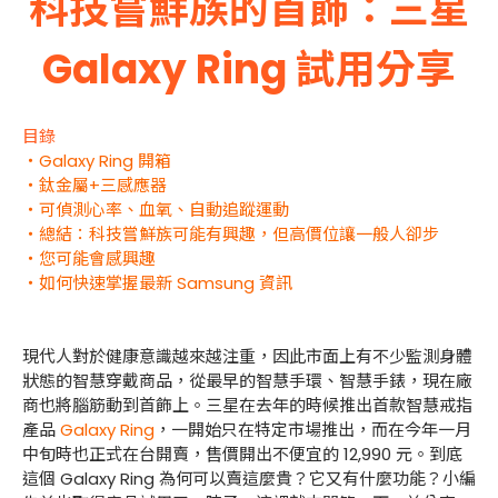
科技嘗鮮族的首飾：三星
Galaxy Ring 試用分享
目錄
・Galaxy Ring 開箱
・鈦金屬+三感應器
・可偵測心率、血氧、自動追蹤運動
・總結：科技嘗鮮族可能有興趣，但高價位讓一般人卻步
・您可能會感興趣
・如何快速掌握最新 Samsung 資訊
現代人對於健康意識越來越注重，因此市面上有不少監測身體
狀態的智慧穿戴商品，從最早的智慧手環、智慧手錶，現在廠
商也將腦筋動到首飾上。三星在去年的時候推出首款智慧戒指
產品
Galaxy Ring
，一開始只在特定市場推出，而在今年一月
中旬時也正式在台開賣，售價開出不便宜的 12,990 元。到底
這個 Galaxy Ring 為何可以賣這麼貴？它又有什麼功能？小編