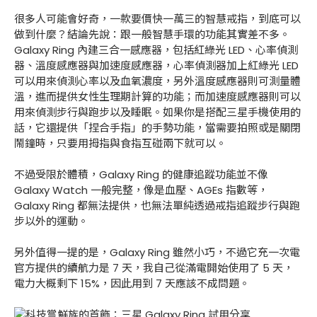
很多人可能會好奇，一款要價快一萬三的智慧戒指，到底可以
做到什麼？結論先說：跟一般智慧手環的功能其實差不多。
Galaxy Ring 內建三合一感應器，包括紅綠光 LED、心率偵測
器、溫度感應器與加速度感應器，心率偵測器加上紅綠光 LED
可以用來偵測心率以及血氧濃度，另外溫度感應器則可測量體
溫，進而提供女性生理期計算的功能；而加速度感應器則可以
用來偵測步行與跑步以及睡眠。如果你是搭配三星手機使用的
話，它還提供「捏合手指」的手勢功能，當需要拍照或是關閉
鬧鐘時，只要用拇指與食指互碰兩下就可以。
不過受限於體積，Galaxy Ring 的健康追蹤功能並不像
Galaxy Watch 一般完整，像是血壓、AGEs 指數等，
Galaxy Ring 都無法提供，也無法單純透過戒指追蹤步行與跑
步以外的運動。
另外值得一提的是，Galaxy Ring 雖然小巧，不過它充一次電
官方提供的續航力是 7 天，我自己從滿電開始使用了 5 天，
電力大概剩下 15%，因此用到 7 天應該不成問題。