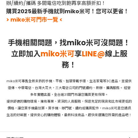
辦/續約/攜碼 多間電信吃到飽再享高額折扣！
購買2025最新手機就到miko米可！您可以更省！
> miko米可門市一覽 <
手機相關問題，找miko米可沒問題！
立即加入
miko米可
享
LINE@
線上服
務！
miko米可專售全新未拆的手機、平板、智慧穿戴手環、生活家電等3C產品，並提供
遠傳、中華電信、台灣大哥大，三大電信公司的門號續約、新辦、攜碼服務。 經營
多年實體店面，全台逾31間門市讓您購買更有保障。
提供舒適的購物環境，擁有專業、資深的人員服務，保證充足的現貨和比市場更低的
價格，讓您買手機最划算。買手機、辦門號、續約或購買配件，miko米可是您通訊
生活的好鄰居，提供安心的購物體驗，最新科技商品，趕快來選購您所需的產品吧！