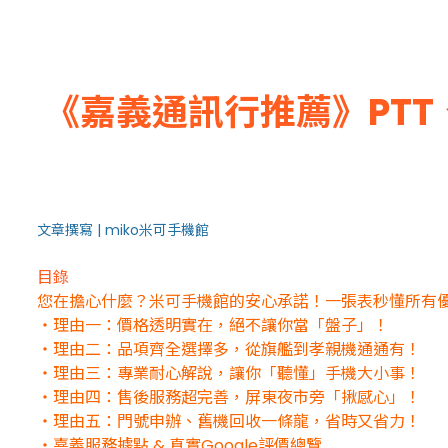
《嘉義通訊行推薦》PTT
文章撰寫 | miko米可手機館
目錄
您在擔心什麼？米可手機館的安心承諾！一張表秒懂所有
・理由一：價格透明實在，絕不讓你當「盤子」！
・理由二：品項齊全選擇多，從旗艦到孝親機通通有！
・理由三：專業耐心解說，讓你「聽懂」手機大小事！
・理由四：售後服務超完善，屏東夜市旁「揪感心」！
・理由五：門號申辦、舊機回收一條龍，省時又省力！
・嘉義服務據點 & 真實Google評價總覽