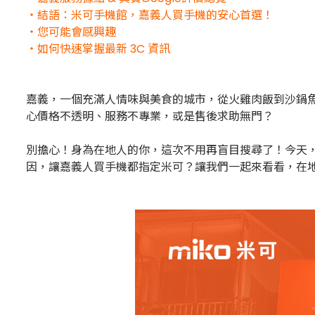
・結語：米可手機館，嘉義人買手機的安心首選！
・您可能會感興趣
・如何快速掌握最新 3C 資訊
嘉義，一個充滿人情味與美食的城市，從火雞肉飯到沙鍋
心價格不透明、服務不專業，或是售後求助無門？
別擔心！身為在地人的你，這次不用再盲目搜尋了！今天，我
因，讓嘉義人買手機都指定米可？讓我們一起來看看，在