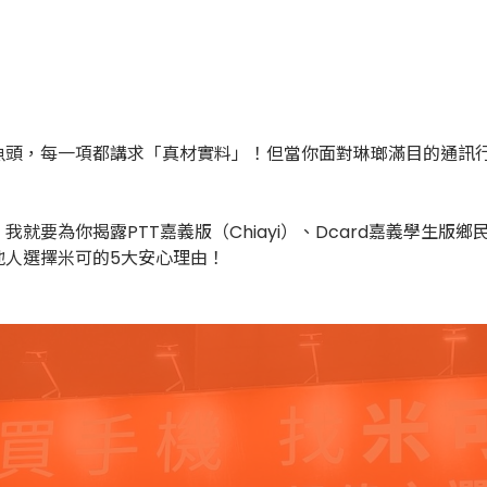
魚頭，每一項都講求「真材實料」！但當你面對琳瑯滿目的通訊
就要為你揭露PTT嘉義版（Chiayi）、Dcard嘉義學生
地人選擇米可的5大安心理由！