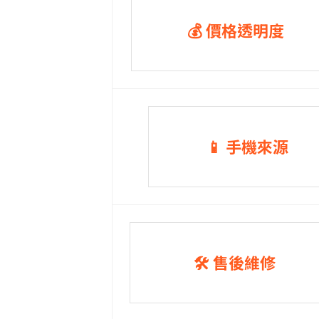
💰 價格透明度
📱 手機來源
🛠️ 售後維修