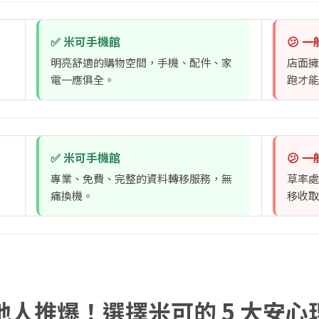
✅ 米可手機館
😕 
明亮舒適的購物空間，手機、配件、家
店面擁
電一應俱全。
跑才能
✅ 米可手機館
😕 
專業、免費、完整的資料轉移服務，無
草率處
痛換機。
移收取
地人推爆！選擇米可的 5 大安心