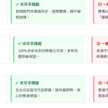
✅ 米可手機館
😕 
官網與門市價格同步，透明實價，絕不變
標價
相加價。
「優
✅ 米可手機館
😕 
100%全新未拆封原廠公司貨，享有完
來源不
整原廠保固。
新機販
✅ 米可手機館
😕 
全台分店皆可代送原廠，提供最即時、安
售後
心的售後管道。
質無