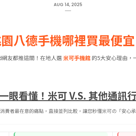
AUG 14, 2025
桃園八德手機哪裡買最便宜
ard網友都推這間！在地人選
米可手機館
的5大安心理由，
一眼看懂！米可 V.S. 其他通訊
消費者最在意的痛點，直接並列比較，讓您秒懂米可の「安心承