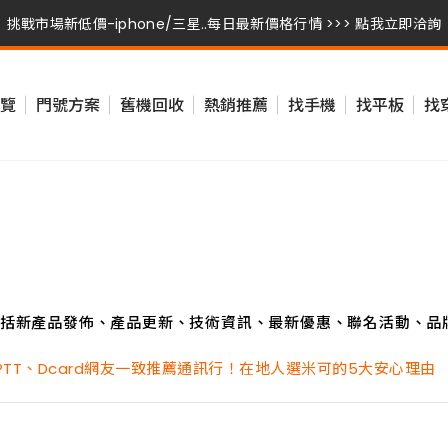
挑戰市場新低價-iphone/三星..每日最新價格行情 >>> 點我立即洽詢
挑戰市場新低價-iphone/三星..每日最新價格行情 >>> 點我立即洽詢
覽
門號方案
舊機回收
熱銷推薦
找手機
找平板
找
挑戰市場新低價-iphone/三星..每日最新價格行情 >>> 點我立即洽詢
括新產品發佈、產品更新、技術資訊、最新優惠、聯名活動、品
TT、Dcard網友一致推薦通訊行！在地人選米可的5大安心理由