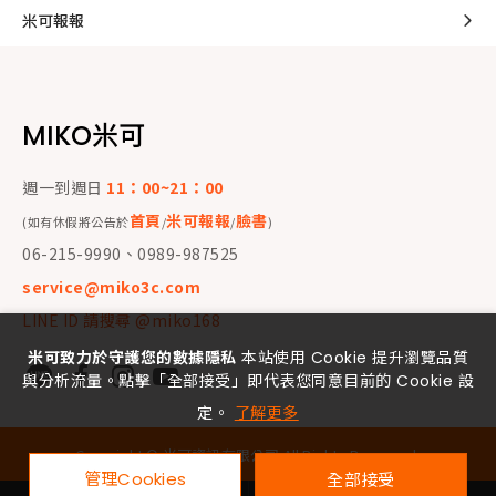
米可報報
MIKO米可
週一到週日
11：00~21：00
首頁
米可報報
臉書
(如有休假將公告於
/
/
)
06-215-9990、0989-987525
service@miko3c.com
LINE ID 請搜尋 @miko168
米可致力於守護您的數據隱私
本站使用 Cookie 提升瀏覽品質
與分析流量。點擊「全部接受」即代表您同意目前的 Cookie 設
定。
了解更多
Copyright ©
米可資訊有限公司
All Rights Reserved.
管理Cookies
全部接受