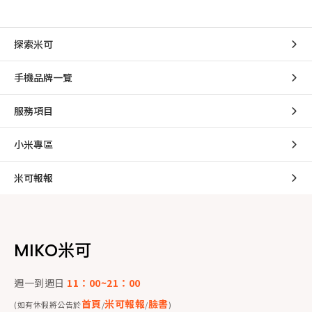
探索米可
手機品牌一覽
服務項目
小米專區
米可報報
MIKO米可
週一到週日
11：00~21：00
首頁
米可報報
臉書
(如有休假將公告於
/
/
)