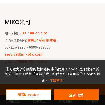
MIKO米可
週一到週日
11：00~21：00
首頁
米可報報
臉書
(如有休假將公告於
/
/
)
06-215-9990、0989-987525
service@miko3c.com
LINE ID 請搜尋 @miko168
米可致力於守護您的數據隱私
本站使用 Cookie 提升瀏覽品質
與分析流量。點擊「全部接受」即代表您同意目前的 Cookie 設
定。
了解更多
Copyright ©
米可資訊有限公司
All Rights Reserved.
管理Cookies
全部接受
價格總覽
門號方案
即時詢價
門市據點