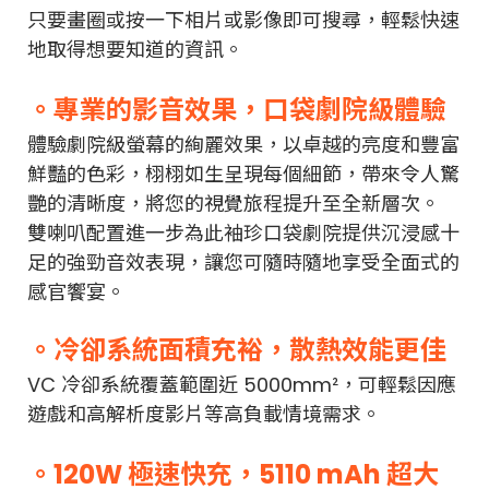
只要畫圈或按一下相片或影像即可搜尋，輕鬆快速
地取得想要知道的資訊。
。專業的影音效果，口袋劇院級體驗
體驗劇院級螢幕的絢麗效果，以卓越的亮度和豐富
鮮豔的色彩，栩栩如生呈現每個細節，帶來令人驚
艷的清晰度，將您的視覺旅程提升至全新層次。
雙喇叭配置進一步為此袖珍口袋劇院提供沉浸感十
足的強勁音效表現，讓您可隨時隨地享受全面式的
感官饗宴。
。冷卻系統面積充裕，散熱效能更佳
VC 冷卻系統覆蓋範圍近 5000mm²，可輕鬆因應
遊戲和高解析度影片等高負載情境需求。
。120W 極速快充，5110 mAh 超大