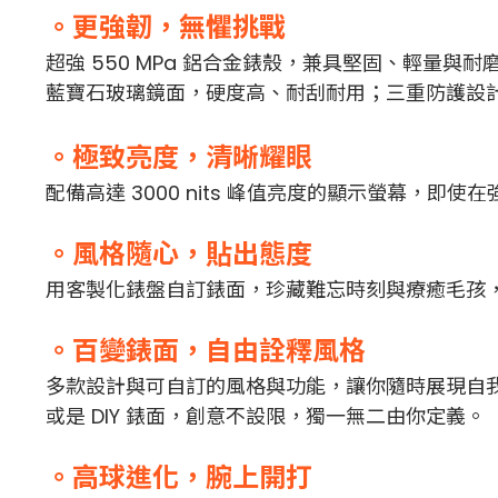
。更強韌，無懼挑戰
超強 550 MPa 鋁合金錶殼，兼具堅固、輕量與
藍寶石玻璃鏡面，硬度高、耐刮耐用；三重防護設
。極致亮度，清晰耀眼
配備高達 3000 nits 峰值亮度的顯示螢幕，
。風格隨心，貼出態度
用客製化錶盤自訂錶面，珍藏難忘時刻與療癒毛孩
。百變錶面，自由詮釋風格
多款設計與可自訂的風格與功能，讓你隨時展現自我風格——無
或是 DIY 錶面，創意不設限，獨一無二由你定義。
。高球進化，腕上開打