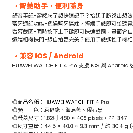
。智慧助手，便利隨身
語音筆記-靈感來了想快速記下？抬起手腕說出想法，其他的就
藍牙通話功能-透過藍牙連線，輕觸手錶即可接聽
螢幕截圖-同時按下上下鍵即可快速截圖，畫面會
遠端相機快門-想自拍更完美？使用手錶遙控手機
。兼容 iOS / Android
HUAWEI WATCH FIT 4 Pro 支援 iO
◎商
品名稱：
HUAWEI WATCH FIT 4 Pro
◎顏 色：原野綠、海島藍、曜石黑
◎螢幕尺寸：1.82吋 480 × 408 pixels，PPI 347
◎尺寸重量：44.5 × 40.0 × 9.3 mm / 約 30.4 g