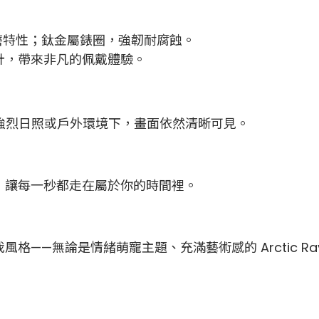
耐磨特性；鈦金屬錶圈，強韌耐腐蝕。
計，帶來非凡的佩戴體驗。
即使在強烈日照或戶外環境下，畫面依然清晰可見。
，讓每一秒都走在屬於你的時間裡。
論是情緒萌寵主題、充滿藝術感的 Arctic Rays 與 Du