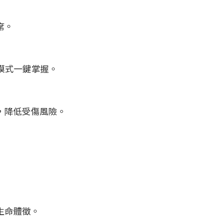
席。
模式一鍵掌握。
，降低受傷風險。
生命體徵。