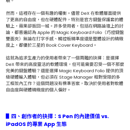
驗。
然而，這裡存在一個有趣的權衡。儘管 DeX 在軟體層面提供
了更高的自由度，但在硬體配件，特別是官方鍵盤保護套的體
驗上，蘋果卻扳回一城。許多使用者，包括在網路論壇上的討
論，都普遍認為 Apple 的 Magic Keyboard Folio（巧控鍵盤
雙面夾）無論在打字手感、觸控板精準度還是整體設計的精緻
度上，都優於三星的 Book Cover Keyboard。
這就為追求生產力的使用者帶來了一個兩難的抉擇：是選擇
DeX 帶來的高度靈活的軟體環境，但可能需要忍受一個不那麼
完美的鍵盤體驗？還是選擇 Magic Keyboard Folio 提供的頂
級硬體輸入體驗，但必須在 Stage Manager 相對受限的多
工框架內工作？這個問題沒有標準答案，取決於使用者對軟體
自由度與硬體精緻度的個人偏好。
▋四、創作者的抉擇
：
S Pen 的內建價值 vs.
iPadOS 的專業 App 生態