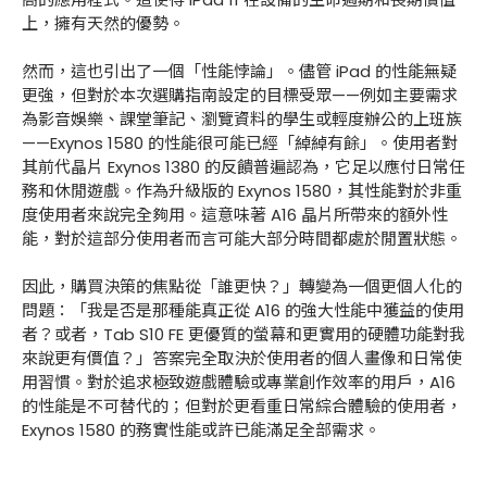
上，擁有天然的優勢。
然而，這也引出了一個「性能悖論」。儘管 iPad 的性能無疑
更強，但對於本次選購指南設定的目標受眾——例如主要需求
為影音娛樂、課堂筆記、瀏覽資料的學生或輕度辦公的上班族
——Exynos 1580 的性能很可能已經「綽綽有餘」。使用者對
其前代晶片 Exynos 1380 的反饋普遍認為，它足以應付日常任
務和休閒遊戲。作為升級版的 Exynos 1580，其性能對於非重
度使用者來說完全夠用。這意味著 A16 晶片所帶來的額外性
能，對於這部分使用者而言可能大部分時間都處於閒置狀態。
因此，購買決策的焦點從「誰更快？」轉變為一個更個人化的
問題：「我是否是那種能真正從 A16 的強大性能中獲益的使用
者？或者，Tab S10 FE 更優質的螢幕和更實用的硬體功能對我
來說更有價值？」答案完全取決於使用者的個人畫像和日常使
用習慣。對於追求極致遊戲體驗或專業創作效率的用戶，A16
的性能是不可替代的；但對於更看重日常綜合體驗的使用者，
Exynos 1580 的務實性能或許已能滿足全部需求。