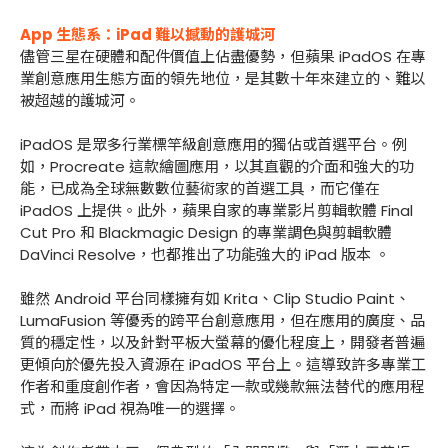
App 生態系：iPad 難以撼動的護城河
儘管三星在硬體和配件價值上佔盡優勢，但蘋果 iPadOS 在專
業創意應用生態方面的領先地位，是其數十年來建立的、難以
被超越的護城河。
iPadOS 是眾多行業標竿級創意應用的獨佔或首選平台。例
如，Procreate 這款繪圖應用，以其直觀的介面和強大的功
能，已成為全球無數數位藝術家的首選工具，而它僅在
iPadOS 上提供。此外，蘋果自家的專業影片剪輯軟體 Final
Cut Pro 和 Blackmagic Design 的專業調色與剪輯軟體
DaVinci Resolve，也都推出了功能強大的 iPad 版本 。
雖然 Android 平台同樣擁有如 Krita、Clip Studio Paint、
LumaFusion 等優秀的跨平台創意應用，但在應用的廣度、品
質的穩定性，以及針對平板大螢幕的優化程度上，開發者普遍
更傾向於優先投入資源在 iPadOS 平台上。這導致許多專業工
作者和重度創作者，會因為特定一款或幾款無法替代的應用程
式，而將 iPad 視為唯一的選擇。