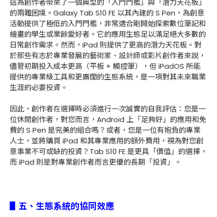
這為創作者帶來了一個典型的「入門門檻」與「潛力天花板」
的兩難困境。Galaxy Tab S10 FE 以其內建的 S Pen，為創意
活動提供了極低的入門門檻，非常適合剛開始探索數位筆記和
繪畫的學生或業餘愛好者。它的應用生態足以滿足絕大多數的
日常創作需求。然而，iPad 則提供了更高的潛力天花板。對
於那些有志於專業發展的藝術家、設計師或影片創作者來說，
儘管初期投入成本更高（平板 + 觸控筆），但 iPadOS 所能
提供的專業級工具和更廣闊的生態系統，是一項對其未來職業
生涯的必要投資。
因此，創作者在選擇時必須進行一次誠實的自我評估：您是一
位休閒創作者，對您而言，Android 上「足夠好」的應用和免
費的 S Pen 是完美的組合嗎？或者，您是一位有抱負的專業
人士，並將購買 iPad 和其專業應用的額外費用，視為對您創
意事業不可或缺的投資？Tab S10 FE 是更具「價值」的選擇，
而 iPad 則是對專業創作者而言更優的長期「投資」。
▋五、生態系統的協同效應