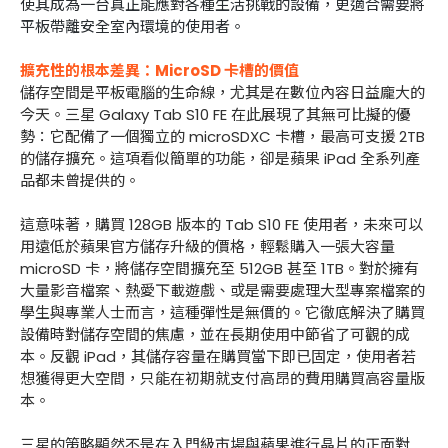
使其成為一台真正能應對各種生活挑戰的設備，更適合需要將
平板帶離安全室內環境的使用者。
擴充性的根本差異：MicroSD 卡槽的價值
儲存空間是平板電腦的生命線，尤其是在數位內容日益龐大的
今天。三星 Galaxy Tab S10 FE 在此展現了其無可比擬的優
勢：它配備了一個獨立的 microSDXC 卡槽，最高可支援 2TB
的儲存擴充。這項看似簡單的功能，卻是蘋果 iPad 全系列產
品都未曾提供的。
這意味著，購買 128GB 版本的 Tab S10 FE 使用者，未來可以
用遠低於蘋果官方儲存升級的價格，輕鬆購入一張大容量
microSD 卡，將儲存空間擴充至 512GB 甚至 1TB。對於擁有
大量影音檔案、熱愛下載遊戲、或是需要處理大型專案檔案的
學生與專業人士而言，這種彈性是無價的。它徹底解決了購買
設備時對儲存空間的焦慮，並在長期使用中節省了可觀的成
本。反觀 iPad，其儲存容量在購買當下即已固定，使用者若
想獲得更大空間，只能在初期就支付高昂的費用購買高容量版
本。
三星的策略顯然不是在入門級市場與蘋果進行晶片的正面對