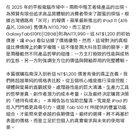
在 2025 年的平板電腦市場中，兩款中階王者級產品的出現，
為預算有限但追求高品質體驗的消費者帶來了甜蜜的煩惱。根
據台灣通路商「米可」的報價，蘋果最新推出的 iPad 11 (A16
晶片, 128GB) 售價為 NT10,790，而三星的
GalaxyTabS10FE(128GB)則為NT11,990。這 NT$1,200 的初始
價差，讓 iPad 看似佔據了價格優勢，然而，這場對決的真相
遠比標價牌上的數字複雜。這不僅是兩大科技巨頭的競爭，更
是兩種截然不同產品哲學的碰撞：一方主打極致的性能與成熟
的生態，另一方則強調全方位的價值與開箱即用的完整體驗。
本篇選購指南深入剖析這 NT$1,200 價差背後的真正含義。我
們將超越單純的規格表比較，從五個核心維度進行深度挖掘：
硬體與螢幕的直觀感受、處理器性能的巨大鴻溝、生產力工具
的哲學差異、創作者潛力的成本考量，以及最終決定購買決策
的「總持有成本」。本報告旨在協助您釐清，究竟是 iPad 的
低入門門檻更具吸引力，還是 Tab S10 FE 所提供的豐富功能
組合，才能帶來更卓越的長期價值。最終的選擇，將不再基於
表面的價格，而是立足於您個人的真實需求與未來的使用場
景。