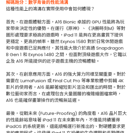
解碼跑分：數字背後的性能鴻溝
這種性能上的鴻溝在實際使用中會如何體現？
首先，在遊戲體驗方面，A16 Bionic 卓越的 GPU 性能將為玩
家帶來決定性的優勢。在運行《原神》、《決勝時刻M》等對
圖形處理要求極高的遊戲時，iPad 11 能夠在更高畫質下提供
更穩定、更高的幀率。雖然 Exynos 1580 對於日常休閒遊戲
和中度遊戲已足夠應付，其性能大致介於高通 Snapdragon
8 Gen 1 和 Exynos 1480 之間，但面對頂級遊戲大作，它難以
企及 A16 所能提供的近乎遊戲主機的流暢體驗。
其次，在創意應用方面，A16 的強大算力同樣至關重要。對於
需要在 LumaFusion 或 Final Cut Pro 等專業軟體中剪輯 4K
影片的使用者，A16 能顯著縮短影片渲染和匯出的時間。對於
數位藝術家而言，在處理包含大量圖層的複雜繪圖檔案時，
A16 也能確保畫筆操作的流暢無延遲。
最後，從戰未來 (Future-Proofing) 的角度看，A16 晶片巨大
的性能餘裕意味著 iPad 11 在未來數年內，不僅能持續獲得
iPadOS 的系統更新，還能順暢運行新推出的、對硬體要求更
高的應用程式。這使得 iPad 11 在設備的生命週期和長期價值