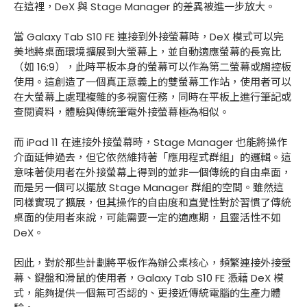
在這裡，DeX 與 Stage Manager 的差異被進一步放大。
當 Galaxy Tab S10 FE 連接到外接螢幕時，DeX 模式可以完
美地將桌面環境擴展到大螢幕上，並自動適應螢幕的長寬比
（如 16:9），此時平板本身的螢幕可以作為第二螢幕或觸控板
使用。這創造了一個真正意義上的雙螢幕工作站，使用者可以
在大螢幕上處理複雜的多視窗任務，同時在平板上進行筆記或
查閱資料，體驗與傳統筆電外接螢幕極為相似。
而 iPad 11 在連接外接螢幕時，Stage Manager 也能將操作
介面延伸過去，但它依然維持著「應用程式群組」的邏輯。這
意味著使用者在外接螢幕上得到的並非一個傳統的自由桌面，
而是另一個可以擺放 Stage Manager 群組的空間。雖然這
同樣實現了擴展，但其操作的自由度和直覺性對於習慣了傳統
桌面的使用者來說，可能需要一定的適應期，且靈活性不如
DeX。
因此，對於那些計劃將平板作為辦公桌核心，頻繁連接外接螢
幕、鍵盤和滑鼠的使用者，Galaxy Tab S10 FE 憑藉 DeX 模
式，能夠提供一個無可否認的、更接近傳統電腦的生產力體