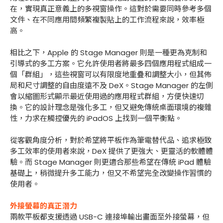
在，實現真正意義上的多視窗操作。這對於需要同時參考多個
文件、在不同應用間頻繁複製貼上的工作流程來說，效率極
高。
相比之下，Apple 的 Stage Manager 則是一種更為克制和
引導式的多工方案。它允許使用者將最多四個應用程式組成一
個「群組」，這些視窗可以有限度地重疊和調整大小，但其佈
局和尺寸調整的自由度遠不及 DeX。Stage Manager 的左側
會以縮圖形式顯示最近使用過的應用程式群組，方便快速切
換。它的設計理念是強化多工，但又避免傳統桌面環境的複雜
性，力求在觸控優先的 iPadOS 上找到一個平衡點。
從客觀角度分析，對於希望將平板作為筆電替代品、追求極致
多工效率的使用者來說，DeX 提供了更強大、更靈活的軟體體
驗。而 Stage Manager 則更適合那些希望在傳統 iPad 體驗
基礎上，稍微提升多工能力，但又不希望完全改變操作習慣的
使用者。
外接螢幕的真正潛力
兩款平板都支援透過 USB-C 連接埠輸出畫面至外接螢幕，但