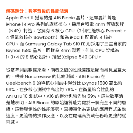
解碼跑分：數字背後的性能鴻溝
Apple iPad 11 搭載的是 A16 Bionic 晶片，這顆晶片曾是
iPhone 14 Pro 系列的旗艦核心，採用台積電 4nm 等級製程
（N4P）打造。它擁有 6 核心 CPU（2 個性能核心 Everest +
4 個能效核心 Sawtooth）和為 iPad 11 配置的 4 核心
GPU。而 Samsung Galaxy Tab S10 FE 則採用了三星自家的
Exynos 1580 晶片，同樣為 4nm 製程，但其 CPU 架構為
1+3+4 的 8 核心設計，搭配 Xclipse 540 GPU。
從基準測試數據來看，兩者之間的性能差距是顯而易見且巨大
的。根據 Nanoreview 的比較測試，A16 Bionic 在
Geekbench 6 的單核心測試中得分比 Exynos 1580 高出約
93%，在多核心測試中高出約 76%。在衡量綜合性能的
AnTuTu 10 測試中，A16 的得分也領先約 59%。這些數字清
楚地表明，A16 Bionic 的原始運算能力處於一個完全不同的層
級。這種壓倒性的性能優勢，直接轉化為更快的應用程式啟動
速度、更流暢的操作反應，以及在處理高負載任務時更強的從
容感。