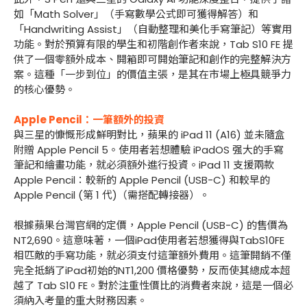
如「Math Solver」（手寫數學公式即可獲得解答）和
「Handwriting Assist」（自動整理和美化手寫筆記）等實用
功能。對於預算有限的學生和初階創作者來說，Tab S10 FE 提
供了一個零額外成本、開箱即可開始筆記和創作的完整解決方
案。這種「一步到位」的價值主張，是其在市場上極具競爭力
的核心優勢。
Apple Pencil：一筆額外的投資
與三星的慷慨形成鮮明對比，蘋果的 iPad 11 (A16) 並未隨盒
附贈 Apple Pencil 5。使用者若想體驗 iPadOS 强大的手寫
筆記和繪畫功能，就必須額外進行投資。iPad 11 支援兩款
Apple Pencil：較新的 Apple Pencil (USB-C) 和較早的
Apple Pencil (第 1 代)（需搭配轉接器）。
根據蘋果台灣官網的定價，Apple Pencil (USB-C) 的售價為
NT2,690。這意味著，一個iPad使用者若想獲得與TabS10FE
相匹敵的手寫功能，就必須支付這筆額外費用。這筆開銷不僅
完全抵銷了iPad初始的NT1,200 價格優勢，反而使其總成本超
越了 Tab S10 FE。對於注重性價比的消費者來說，這是一個必
須納入考量的重大財務因素。