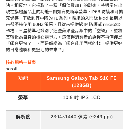
決。相反地，它採取了一種「價值疊加」的戰術，將通常只出
現在旗艦產品上的功能—例如高更新率螢幕、IP68 防護和可擴
充儲存—下放到其中階的 FE 系列。蘋果的入門級 iPad 長期以
來都堅持使用 60Hz 螢幕，且從未提供過 IP 防護或 microSD
卡槽。三星精準地識別了這些蘋果產品線中的「空缺」，並將
其轉化為自身的核心競爭力。這使得消費者的選擇不再僅僅是
「哪台更快？」，而是轉變為「哪台能用同樣的錢，提供更好
的日常體驗和更靈活的未來？」
核心規格一覽表
scroll
功能
Samsung Galaxy Tab S10 FE
(128GB)
螢幕
10.9
吋
IPS LCD
解析度
2304×1440
像素
(~249 ppi)