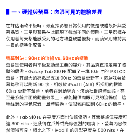
▋一、硬體與螢幕：肉眼可見的體驗差異
在評估兩款平板時，最直接影響日常使用的便是硬體設計與螢
幕品質。三星與蘋果在此展現了截然不同的策略，三星選擇在
使用者每天都能感受到的地方堆疊硬體優勢，而蘋果則維持其
一貫的標準化配置。
螢幕對決：90Hz 的流暢 vs. 60Hz 的標準
螢幕是使用者與平板互動最主要的媒介，其品質直接定義了體
驗的優劣。Galaxy Tab S10 FE 配備了一塊 10.9 吋的 IPS LCD
螢幕，其最大的亮點是支援 90Hz 的螢幕更新率。這意味著螢
幕每秒可以刷新 90 次，相較於 iPad 11 (A16) 所採用的標準
60Hz 更新率螢幕，前者在滑動網頁、滾動社群媒體動態，甚
至是系統介面的動畫效果上，都能提供肉眼可見的流暢感。這
種絲滑的視覺感受一旦體驗過，便很難再回到 60Hz 的標準。
此外，Tab S10 FE 在亮度方面也佔據優勢。其螢幕峰值亮度可
達 800 nits，這使得在戶外或光線強烈的環境下，螢幕內容依
然清晰可見。相比之下，iPad 11 的典型亮度為 500 nits，在