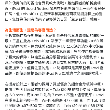
戶外使用時的可視性會受到較大挑戰。雖然兩者的解析度相
近，iPad 的 Liquid Retina 螢幕在色彩準確性上一直有著良好
口碑，但 Tab S10 FE 在更新率和亮度這兩項關鍵指標上的勝
出，無疑為使用者帶來了更優越的日常「生活品質」體驗。
為生活而生，還是為客廳而造？
平板電腦作為移動設備，其耐用性是評估其真實價值的關鍵一
環。三星在此為 Tab S10 FE 賦予了一項殺手級功能：IP68 等
級的防塵防水。這意味著它能夠在 1.5 公尺深的清水中浸泡長
達 30 分鐘而安然無恙。這項規格為現實世界的使用場景提供
了巨大的保障，無論是在廚房跟著食譜做菜時不慎潑到水，在
泳池邊閱讀，或是在通勤路上遇到突如其來的大雨，使用者都
能更加安心。值得注意的是，IP 防護等級是蘋果整個 iPad 產
品線，即便是價格高昂的 iPad Pro 型號也付之闕如的功能。
在機身設計上，兩者均採用了質感優良的鋁合金背板與中框，
提供了堅固且高級的握持感。Tab S10 FE 的機身更薄，厚度僅
為 6.0 mm，而 iPad 11 則為 7 mm。不過，儘管更厚，iPad
在重量上卻稍輕一些，Wi-Fi 版約為 477-481 克，而 Tab S10
FE 則約為 497-500 克。總體而言，Tab S10 FE 的 IP68 防護