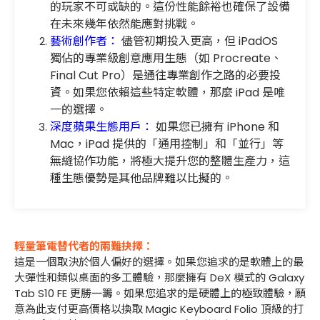
的玩家不可或缺的。這份性能餘裕也確保了設備
在未來幾年依然能應對挑戰。
藝術創作者：
儘管初期投入更高，但 iPadOS
獨佔的專業級創意應用生態（如 Procreate、
Final Cut Pro）是通往專業創作之路的必要投
資。如果您依賴這些特定軟體，那麼 iPad 是唯
一的選擇。
深度蘋果生態用戶：
如果您已擁有 iPhone 和
Mac，iPad 提供的「通用控制」和「並行」等
無縫協作功能，將極大提升您的整體生產力，這
種生態優勢是其他品牌難以比擬的。
輕量筆電替代者的兩難抉擇：
這是一個取決於個人偏好的選擇。如果您追求的是軟體上的最
大彈性和類似桌面的多工體驗，那麼擁有 DeX 模式的 Galaxy
Tab S10 FE 更勝一籌。如果您追求的是硬體上的極致體驗，願
意為此支付更高價格以換取 Magic Keyboard Folio 頂級的打