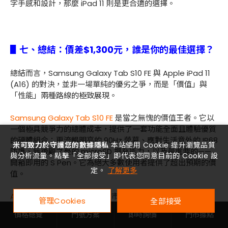
字手感和設計，那麼 iPad 11 則是更合適的選擇。
▋七、總結：價差$1,300元，誰是你的最佳選擇？
總結而言，Samsung Galaxy Tab S10 FE 與 Apple iPad 11
(A16) 的對決，並非一場單純的優劣之爭，而是「價值」與
「性能」兩種路線的極致展現。
Samsung Galaxy Tab S10 FE
是當之無愧的價值王者。它以
一個極具競爭力的總體成本，提供了一套功能全面且體驗優質
的硬體組合：更流暢明亮的 90Hz 螢幕、應對生活意外的 IP68
米可致力於守護您的數據隱私
本站使用 Cookie 提升瀏覽品質
防護、無後顧之憂的 microSD 擴充能力，以及最重要的——
與分析流量。點擊「全部接受」即代表您同意目前的 Cookie 設
開箱即用的 S Pen。它為絕大多數使用者提供了超出預期的價
定。
了解更多
值。
Apple iPad 11 (A16)
則是中階市場的性能標竿。它以相對親
管理Cookies
全部接受
民的起售價，為使用者打開了一扇通往蘋果頂級性能和無雙
價格總覽
門號方案
即時詢價
門市據點
App 生態的大門。對於追求極致性能、依賴特定專業軟體，