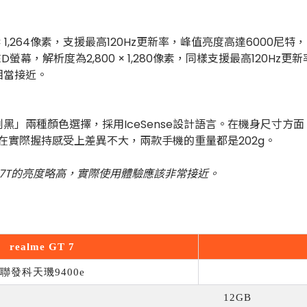
,780 × 1,264像素，支援最高120Hz更新率，峰值亮度高達60
LED螢幕，解析度為2,800 × 1,280像素，同樣支援最高120H
相當接近。
選擇，採用IceSense設計語言。在機身尺寸方面，GT 7為162.4
6mm，但在實際握持感受上差異不大，兩款手機的重量都是202g。
 7T的亮度略高，實際使用體驗應該非常接近。
realme GT 7
聯發科天璣
9400e
12GB