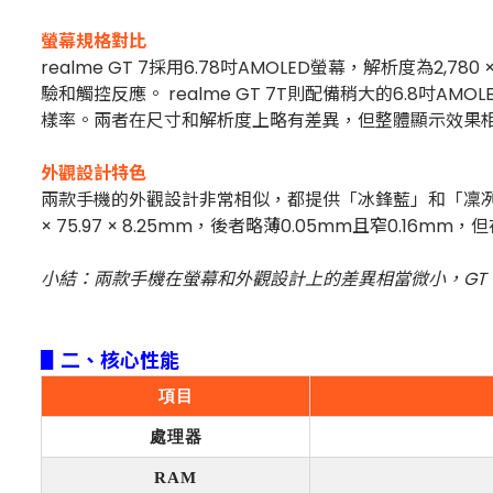
螢幕規格對比
realme GT 7採用6.78吋AMOLED螢幕，解析度為2
驗和觸控反應。 realme GT 7T則配備稍大的6.8吋AMO
樣率。兩者在尺寸和解析度上略有差異，但整體顯示效果
外觀設計特色
兩款手機的外觀設計非常相似，都提供「冰鋒藍」和「凜冽黑」兩種顏色
× 75.97 × 8.25mm，後者略薄0.05mm且窄0.1
小結：兩款手機在螢幕和外觀設計上的差異相當微小，GT
▋二、核心性能
項目
處理器
RAM