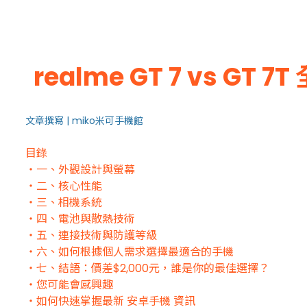
realme GT 7 vs
文章撰寫 | miko米可手機館
目錄
・一、外觀設計與螢幕
・二、核心性能
・三、相機系統
・四、電池與散熱技術
・五、連接技術與防護等級
・六、如何根據個人需求選擇最適合的手機
・七、結語：價差$2,000元，誰是你的最佳選擇？
・您可能會感興趣
・如何快速掌握最新 安卓手機 資訊