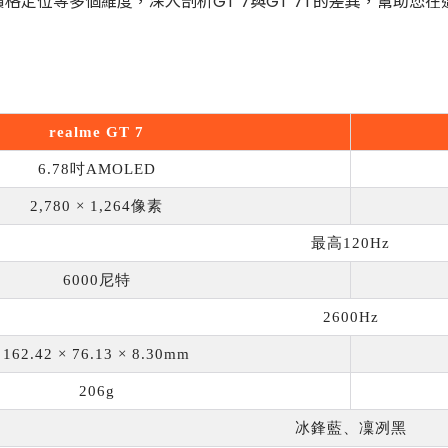
定位等多個維度，深入剖析GT 7與GT 7T的差異，幫助您
realme GT 7
6.78
吋
AMOLED
2,780 × 1,264
像素
最高
120Hz
6000
尼特
2600Hz
162.42 × 76.13 × 8.30mm
206g
冰鋒藍、凜冽黑