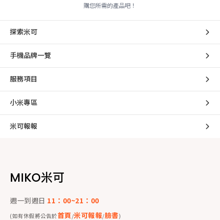
購您所需的產品吧！
探索米可
手機品牌一覽
服務項目
小米專區
米可報報
MIKO米可
週一到週日
11：00~21：00
首頁
米可報報
臉書
(如有休假將公告於
/
/
)