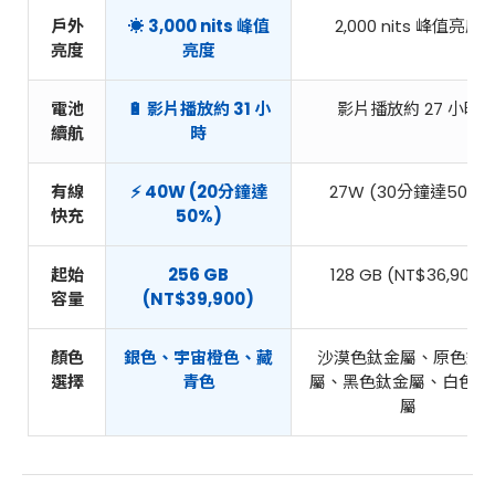
戶外
☀️ 3,000 nits 峰值
2,000 nits 峰值亮度
亮度
亮度
電池
🔋 影片播放約 31 小
影片播放約 27 小時
續航
時
有線
⚡️ 40W (20分鐘達
27W (30分鐘達50%)
快充
50%)
起始
256 GB
128 GB (NT$36,900)
容量
(NT$39,900)
顏色
銀色、宇宙橙色、藏
沙漠色鈦金屬、原色鈦
選擇
青色
屬、黑色鈦金屬、白色鈦
屬