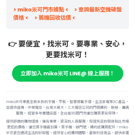
> miko米可門市據點 <
> 查詢最新空機破盤
價格 <
> 舊機回收估價 <
👉 要便宜，找米可。要專業、安心，
更要找米可！
立即加入 miko米可 LINE@ 線上服務！
miko米可專售全新未拆的手機、平板、智慧穿戴手環、生活家電等3C產品，
並提供遠傳、中華電信、台灣大哥大，三大電信公司的門號續約、新辦、攜碼
服務。 經營多年實體店面，全台逾35間門市讓您購買更有保障。
提供舒適的購物環境，擁有專業、資深的人員服務，保證充足的現貨和比市場
更低的價格，讓您買手機最划算。買手機、辦門號、續約或購買配件，miko
米可是您通訊生活的好鄰居，提供安心的購物體驗，最新科技商品，趕快來選