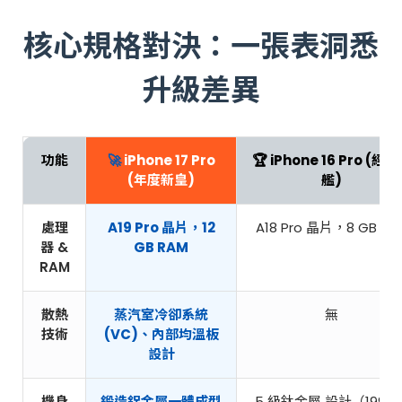
核心規格對決：一張表洞悉
升級差異
功能
🚀
iPhone 17 Pro
🏆 iPhone 16 Pro (經
(年度新皇)
艦)
處理
A19 Pro 晶片，12
A18 Pro 晶片，8 GB RA
器 &
GB RAM
RAM
散熱
蒸汽室冷卻系統
無
技術
(VC)、內部均溫板
設計
機身
鍛造鋁金屬一體成型
5 級鈦金屬
設計（199g