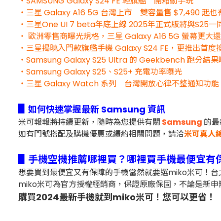
・SAMSUNG Galaxy S24 FE 輕旗艦 開箱動手玩
・三星 Galaxy A16 5G 台灣上市 雙容量售 $7,490 起
・三星One UI 7 beta年底上線 2025年正式版將與S25
・ 歐洲零售商曝光規格，三星 Galaxy A16 5G 螢幕更
・三星揭曉入門款旗艦手機 Galaxy S24 FE，更推出首度換
・Samsung Galaxy S25 Ultra 的 Geekbench 跑分
・Samsung Galaxy S25、S25+ 充電功率曝光
・三星 Galaxy Watch 系列 台灣開放心律不整通知功能
▋
如何快速掌握最新 Samsung 資訊
米可報報將持續更新，隨時為您提供有關
Samsung
的最
如有門號搭配及購機優惠或續約相關問題，
請洽
米可真人
▋手機空機推薦哪裡買？哪裡買手機最便宜有
想要買到最便宜又有保障的手機當然就要選miko米可！
miko米可為官方授權經銷商，保證原廠保固，不論是新申
購買2024最新手機就到miko米可！您可以更省！