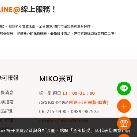
LINE@
線上服務！
務。 經營多年實體店面，全台逾30間門市讓您購買更有保障。
活的好鄰居，提供安心的購物體驗，最新科技商品，趕快來選購您所需的產品吧！
MIKO米可
米可報報
新機消息
週一到週日
11：00~21：00
選購指南
首頁
米可報報
臉書
(如有休假將公告於
/
/
)
產品評測
06-215-9990、0989-987525
 C 新知
service@miko3c.com
門市專欄
LINE ID 請搜尋 @miko168
okie 提升瀏覽品質與分析流量。點擊「全部接受」即代表您同意目前