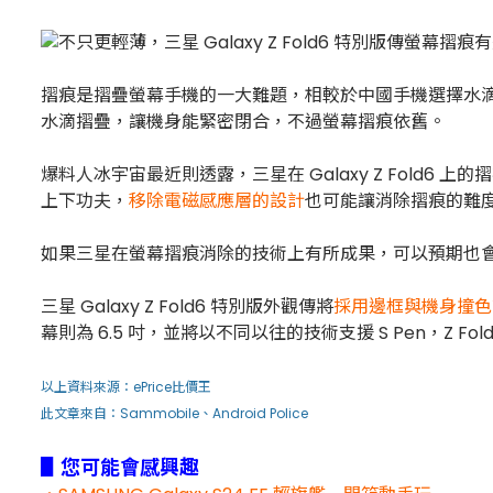
摺痕是摺疊螢幕手機的一大難題，相較於中國手機選擇水滴摺疊，
水滴摺疊，讓機身能緊密閉合，不過螢幕摺痕依舊。
爆料人冰宇宙最近則透露，三星在 Galaxy Z Fold6 
上下功夫，
移除電磁感應層的設計
也可能讓消除摺痕的難
如果三星在螢幕摺痕消除的技術上有所成果，可以預期也會應用在明年
三星 Galaxy Z Fold6 特別版外觀傳將
採用邊框與機身撞色
幕則為 6.5 吋，並將以不同以往的技術支援 S Pen，Z 
以上資料來源：
ePrice比價王
此文章來自：Sammobile、
Android Police
▋您可能會感興趣