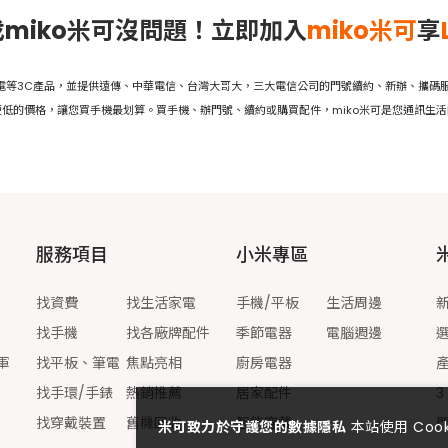
miko米可沒問題！立即加入
miko米可
享
家電等3C產品，並提供遠傳、中華電信、台灣大哥大，三大電信公司的門號續約、新辦、攜碼服
低的價格，讓您買手機最划算。買手機、辦門號、續約或購買配件，miko米可是您通訊生
服務項目
小米專區
找資費
找生活家電
手機/平板
生活周邊
找手機
找各廠牌配件
季節電器
電腦週邊
軍
找平板、筆電
焦點亮相
廚房電器
找手環/手錶
熱銷推薦
居家配件
3
找穿戴裝置
舊機回收
智能穿戴
米可致力於守護您的數據隱私
本站使用 Co