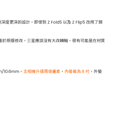
計，即使到 Z Fold5 以及 Z Flip5 改用了類
 特別版將基於原版修改，三星應該沒有大改轉軸，很有可能是在材質
/10.6mm，
主相機升級兩億畫素
，
內螢幕為 8 吋
，外螢