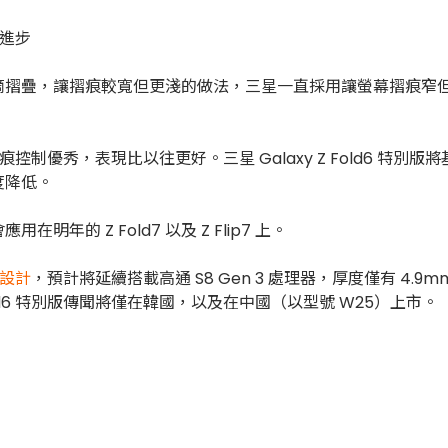
讓摺痕較寬但更淺的做法，三星一直採用讓螢幕摺痕窄但深度更深的設
上的摺痕控制優秀，表現比以往更好。三星 Galaxy Z Fold6
度降低。
的 Z Fold7 以及 Z Flip7 上。
設計
，預計將延續搭載高通 S8 Gen 3 處理器，厚度僅有 4.9mm
Fold6 特別版傳聞將僅在韓國，以及在中國（以型號 W25）上市。