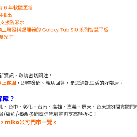
也有 6 年軟體更新
一同推出
大還支援防潑水
上聯發科處理器的 Galaxy Tab S10 系列智慧平板
結果曝光了
新資訊，敬請密切關注！
線上客服
，即時發問、親切回答，是您通訊生活的好鄰居。
保障？
台北、台中、彰化、台南、高雄、嘉義、屏東、台東逾31間實體
辦/續約/攜碼 多間電信吃到飽再享高額折扣！
> miko米可門市一覽 <