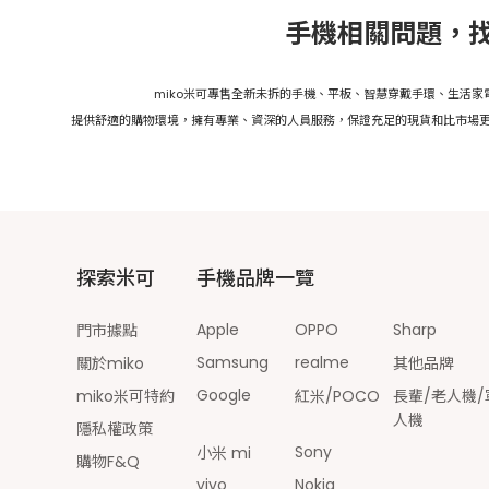
手機相關問題，找
miko米可專售全新未拆的手機、平板、智慧穿戴手環、生活
提供舒適的購物環境，擁有專業、資深的人員服務，保證充足的現貨和比市場更
探索米可
手機品牌一覽
Apple
OPPO
Sharp
門市據點
Samsung
realme
關於miko
其他品牌
Google
miko米可特約
紅米/POCO
長輩/老人機/
人機
隱私權政策
Sony
小米 mi
購物F&Q
vivo
Nokia