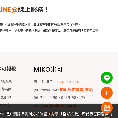
LINE@
線上服務！
務。 經營多年實體店面，全台逾30間門市讓您購買更有保障。
活的好鄰居，提供安心的購物體驗，最新科技商品，趕快來選購您所需的產品吧！
MIKO米可
米可報報
新機消息
週一到週日
11：00~21：00
選購指南
首頁
米可報報
臉書
(如有休假將公告於
/
/
)
產品評測
06-215-9990、0989-987525
 C 新知
service@miko3c.com
門市專欄
LINE ID 請搜尋 @miko168
okie 提升瀏覽品質與分析流量。點擊「全部接受」即代表您同意目前