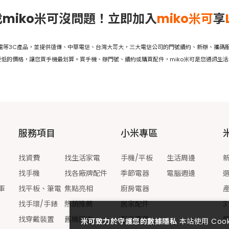
miko米可沒問題！立即加入
miko米可
享
家電等3C產品，並提供遠傳、中華電信、台灣大哥大，三大電信公司的門號續約、新辦、攜碼服
低的價格，讓您買手機最划算。買手機、辦門號、續約或購買配件，miko米可是您通訊生
服務項目
小米專區
找資費
找生活家電
手機/平板
生活周邊
找手機
找各廠牌配件
季節電器
電腦週邊
軍
找平板、筆電
焦點亮相
廚房電器
找手環/手錶
熱銷推薦
居家配件
3
找穿戴裝置
舊機回收
智能穿戴
米可致力於守護您的數據隱私
本站使用 Co