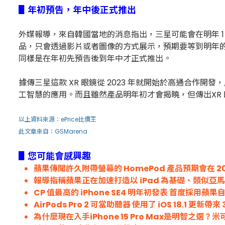
▋年初預告，年中後正式推出
外媒報導，來自韓國當地的消息指出，三星可能會在明年 1 
品，只會透過影片或者圖像的方式展示，預期要等到明年的第三季
同樣是在年初先預告後到年中才正式推出。
據傳三星這款 XR 眼鏡從 2023 年就開始於高通合作
工智慧的應用。而且雖然產品明年初才會揭曉，但傳出XR
以上資料來源：
ePrice比價王
此文章來自：GSMarena
▋您可能會感興趣
蘋果傳聞許久附帶螢幕的 HomePod 產品預期會在 2025
報導指稱蘋果正在加速打造以 iPad 為基礎、類似亞馬遜 E
CP 值最高的 iPhone SE4 明年初發表 首度採用蘋果自
AirPods Pro 2 可當助聽器 使用了 iOS 18.1 更新帶來
為什麼現在入手iPhone 15 Pro Max是明智之選