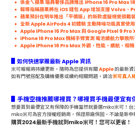
係金ㄟ蘋果 瑞典奢侈品牌推出 iPhone 16 Pro Max 
報導指稱蘋果將在 iOS 錢包 App 增加支援 Volvo
蘋果預計在明年推出「平價版」的新款虛擬視覺頭戴裝置，
全新 Apple AirPods 4 初體驗 主動降噪功能真實使
Apple iPhone 16 Pro Max 與 Google Pixel 9 Pr
iPhone 16 Pro Max 機械手臂實測 電池續航力
Apple iPhone 16 Pro Max 外觀、性能、續航、
▋
如何快速掌握最新 Apple 資訊
米可報報將持續更新，隨時為您提供有關
Apple
的最新資
如有門號搭配及購機優惠或續約相關問題，
請洽
米可真人
▋手機空機推薦哪裡買？哪裡買手機最便宜有
想要買到最便宜又有保障的手機當然就要選miko米可！
miko米可為官方授權經銷商，保證原廠保固，不論是新申
購買2024最新手機就到miko米可！您可以更省！