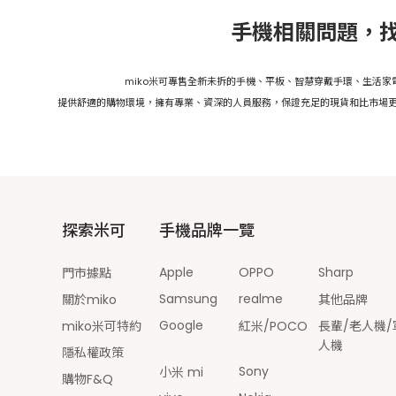
手機相關問題，找
miko米可專售全新未拆的手機、平板、智慧穿戴手環、生活
提供舒適的購物環境，擁有專業、資深的人員服務，保證充足的現貨和比市場更
探索米可
手機品牌一覽
Apple
OPPO
Sharp
門市據點
Samsung
realme
關於miko
其他品牌
Google
miko米可特約
紅米/POCO
長輩/老人機/
人機
隱私權政策
Sony
小米 mi
購物F&Q