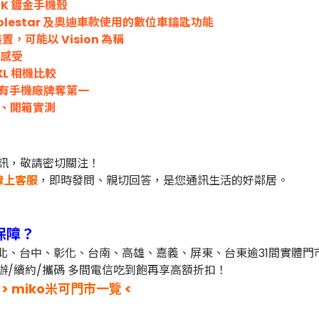
18K 鍍金手機殼
、Polestar 及奧迪車款使用的數位車鑰匙功能
可能以 Vision 為稱
用感受
o XL 相機比較
擊敗所有手機廠牌奪第一
相機、開箱實測
訊，敬請密切關注！
線上客服
，即時發問、親切回答，是您通訊生活的好鄰居。
保障？
台北、台中、彰化、台南、高雄、嘉義、屏東、台東逾31間實體
辦/續約/攜碼 多間電信吃到飽再享高額折扣！
> miko米可門市一覽 <