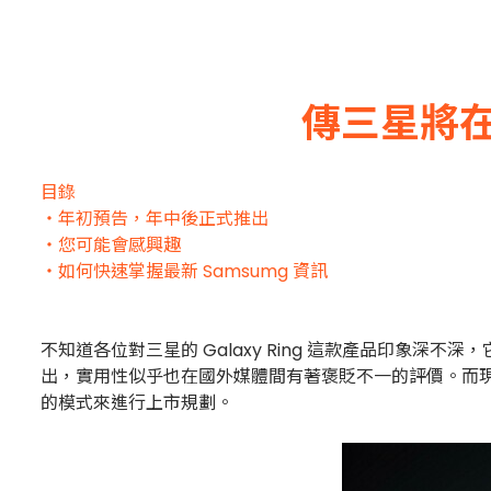
傳三星將在
目錄
・年初預告，年中後正式推出
・您可能會感興趣
・如何快速掌握最新 Samsumg 資訊
不知道各位對三星的 Galaxy Ring 這款產品印象
出，實用性似乎也在國外媒體間有著褒貶不一的評價。而現在傳出
的模式來進行上市規劃。