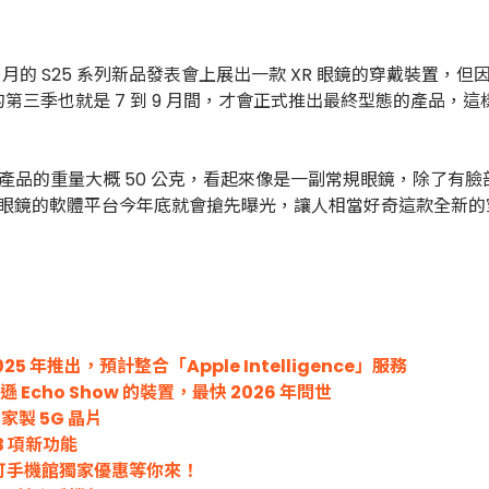
月的 S25 系列新品發表會上展出一款 XR 眼鏡的穿戴裝置
也就是 7 到 9 月間，才會正式推出最終型態的產品，這樣的曝
開發，產品的重量大概 50 公克，看起來像是一副常規眼鏡，除
 眼鏡的軟體平台今年底就會搶先曝光，讓人相當好奇這款全新
 年推出，預計整合「Apple Intelligence」服務
cho Show 的裝置，最快 2026 年問世
家製 5G 晶片
 3 項新功能
？米可手機館獨家優惠等你來！