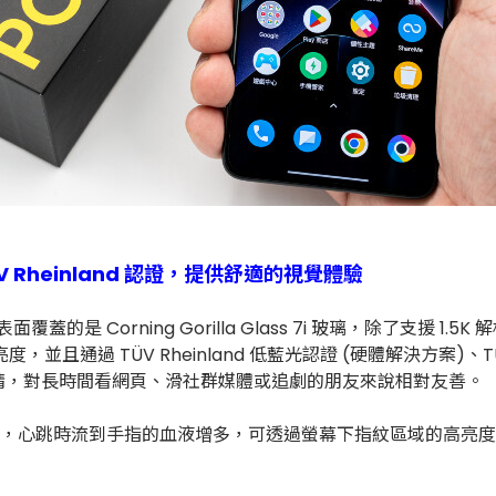
 TÜV Rheinland 認證，提供舒適的視覺體驗
螢幕，表面覆蓋的是 Corning Gorilla Glass 7i 玻璃，除了支援 1
，並且通過 TÜV Rheinland 低藍光認證 (硬體解決方案)、TÜV 
睛，對長時間看網頁、滑社群媒體或追劇的朋友來說相對友善。
測的功能，心跳時流到手指的血液增多，可透過螢幕下指紋區域的高