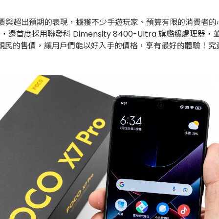
售價與超出預期的表現，擄獲不少手遊玩家、預算有限的消費者的心！
螢幕外，還首度採用聯發科 Dimensity 8400-Ultra 旗艦級處理器，
鏡頭，搭配親民的售價，讓用戶們能以好入手的價格，享有最好的體驗！究竟