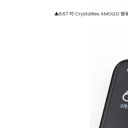
▲6.67 吋 CrystalRes AMO