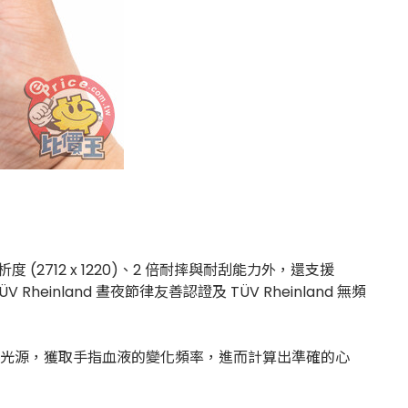
.5K 解析度 (2712 x 1220)、2 倍耐摔與耐刮能力外，還支援
Rheinland 晝夜節律友善認證及 TÜV Rheinland 無頻
亮度光源，獲取手指血液的變化頻率，進而計算出準確的心