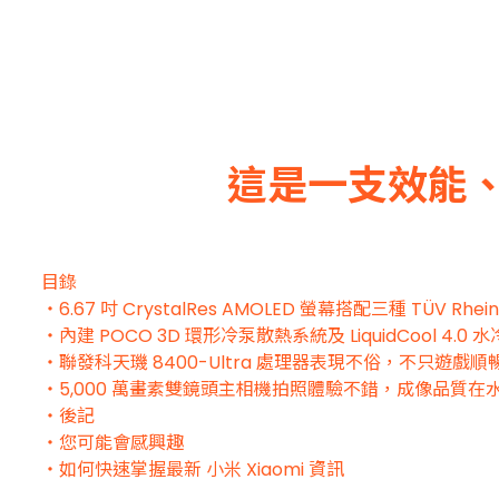
這是一支效能
目錄
・6.67 吋 CrystalRes AMOLED 螢幕搭配三種 TÜV 
・內建 POCO 3D 環形冷泵散熱系統及 LiquidCool 
・聯發科天璣 8400-Ultra 處理器表現不俗，不只遊
・5,000 萬畫素雙鏡頭主相機拍照體驗不錯，成像品質
・後記
・您可能會感興趣
・如何快速掌握最新 小米 Xiaomi 資訊