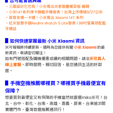
▋您可能會感興趣
・三摺設計它也有！小米推出米家摺疊暖菜板 展開
・小米14T系列徠卡旗艦手機發表！台灣上市價格9/27公布
・首發支援一卡通！小米推出 Xiaomi 14T 系列
・紅米智慧手錶Redmi Watch 5 Lite發表 1.96吋螢幕搭配藍
牙通話
▋
如何快速掌握最新 小米 Xiaomi 資訊
米可報報將持續更新，隨時為您提供有關
小米 Xiaomi
的最
新資訊，敬請密切關注！
如有門號搭配及購機優惠或續約相關問題，
米可真人
請洽
線上客服
，即時發問、親切回答，是您通訊生活的好鄰
居。
▋手機空機推薦哪裡買？哪裡買手機最便宜有
保障？
想要買到最便宜又有保障的手機當然就要選miko米可！台
北、台中、彰化、台南、高雄、嘉義、屏東、台東逾31間
實體門市，臺灣首選推薦通訊行！