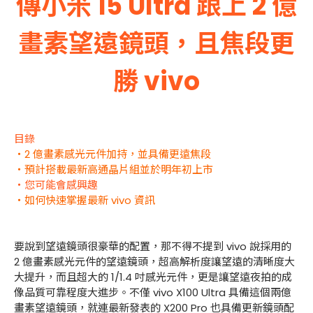
傳小米 15 Ultra 跟上 2 億
畫素望遠鏡頭，且焦段更
勝 vivo
目錄
・2 億畫素感光元件加持，並具備更遠焦段
・預計搭載最新高通晶片組並於明年初上市
・您可能會感興趣
・如何快速掌握最新 vivo 資訊
要說到望遠鏡頭很豪華的配置，那不得不提到 vivo 說採用的
2 億畫素感光元件的望遠鏡頭，超高解析度讓望遠的清晰度大
大提升，而且超大的 1/1.4 吋感光元件，更是讓望遠夜拍的成
像品質可靠程度大進步。不僅 vivo X100 Ultra 具備這個兩億
畫素望遠鏡頭，就連最新發表的 X200 Pro 也具備更新鏡頭配