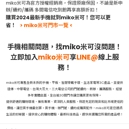
miko米可為官方授權經銷商，保證原廠保固，不論是新申
辦/續約/攜碼 多間電信吃到飽再享高額折扣！
購買2024最新手機就到miko米可！您可以更
省！
> miko米可門市一覽 <
手機相關問題，找miko米可沒問題！
立即加入
miko米可
享
LINE@
線上服
務！
miko米可專售全新未拆的手機、平板、智慧穿戴手環、生活家電等3C產品，並提供
遠傳、中華電信、台灣大哥大，三大電信公司的門號續約、新辦、攜碼服務。 經營
多年實體店面，全台逾30間門市讓您購買更有保障。
提供舒適的購物環境，擁有專業、資深的人員服務，保證充足的現貨和比市場更低的
價格，讓您買手機最划算。買手機、辦門號、續約或購買配件，miko米可是您通訊
生活的好鄰居，提供安心的購物體驗，最新科技商品，趕快來選購您所需的產品吧！