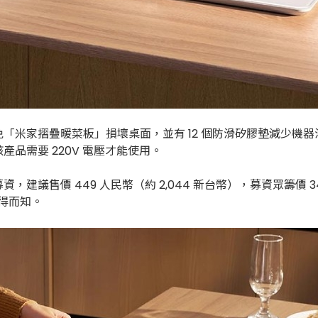
米家摺疊暖菜板」損壞桌面，並有 12 個防滑矽膠墊減少機器滑
品需要 220V 電壓才能使用。
價 449 人民幣（約 2,044 新台幣），募資眾籌價 349 人民
不得而知。