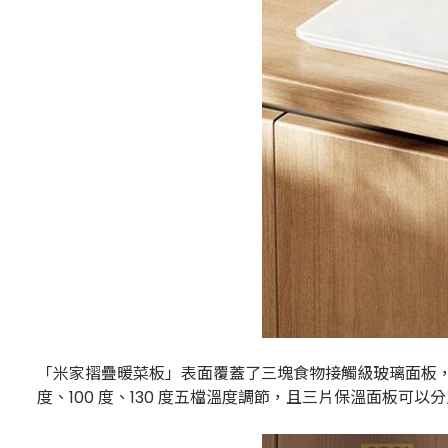
「米家摺疊暖菜板」表面覆蓋了三塊食物接觸級玻璃面板，內建石墨
度、100 度、130 度五檔溫度調節，且三片保溫面板