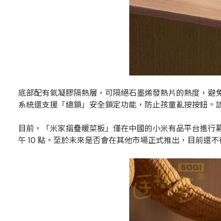
底部配有氣凝膠隔熱層，可隔絕石墨烯發熱片的熱度，避免「
系統還支援「總鎖」安全鎖定功能，防止孩童亂按按鈕。該產
目前，「米家摺疊暖菜板」僅在中國的小米有品平台進行募資，建議售
午 10 點。至於未來是否會在其他市場正式推出，目前還