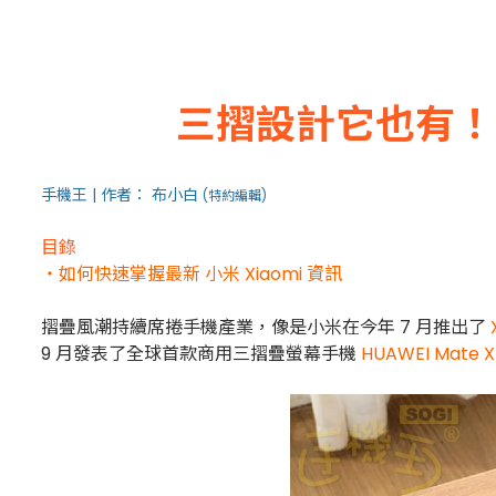
三摺設計它也有！
手機王 | 作者： 布小白
(特約編輯)
目錄
・如何快速掌握最新 小米 Xiaomi 資訊
摺疊風潮持續席捲手機產業，像是小米在今年 7 月推出了
9 月發表了全球首款商用三摺疊螢幕手機
HUAWEI Mate