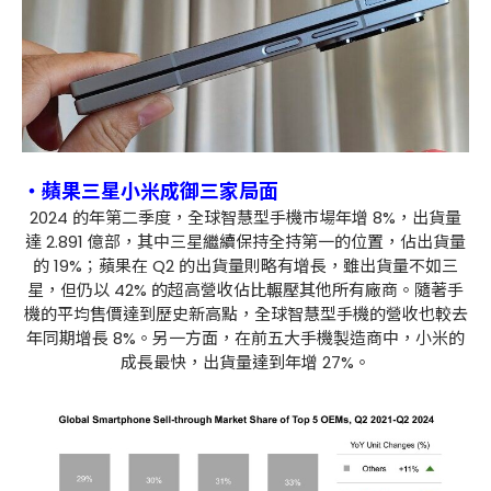
・蘋果三星小米成御三家局面
2024 的年第二季度，全球智慧型手機市場年增 8%，出貨量
達 2.891 億部，其中三星繼續保持全持第一的位置，佔出貨量
的 19%；蘋果在 Q2 的出貨量則略有增長，雖出貨量不如三
星，但仍以 42% 的超高營收佔比輾壓其他所有廠商。隨著手
機的平均售價達到歷史新高點，全球智慧型手機的營收也較去
年同期增長 8%。另一方面，在前五大手機製造商中，小米的
成長最快，出貨量達到年增 27%。