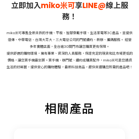
立即加入
miko米可
享
LINE@
線上服
務！
miko米可專售全新未拆的手機、平板、智慧穿戴手環、生活家電等3C產品，並提供
遠傳、中華電信、台灣大哥大，三大電信公司的門號續約、新辦、攜碼服務。 經營
多年實體店面，全台逾30間門市讓您購買更有保障。
提供舒適的購物環境，擁有專業、資深的人員服務，保證充足的現貨和比市場更低的
價格，讓您買手機最划算。買手機、辦門號、續約或購買配件，miko米可是您通訊
生活的好鄰居，提供安心的購物體驗，最新科技商品，趕快來選購您所需的產品吧！
相關產品