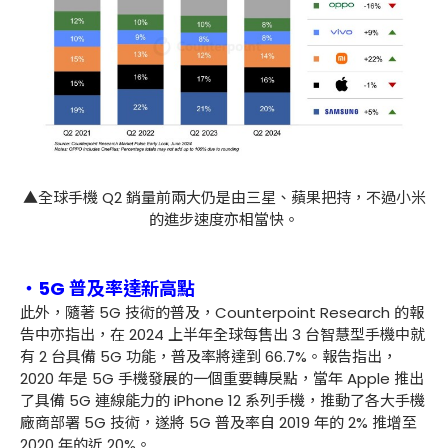
▲全球手機 Q2 銷量前兩大仍是由三星、蘋果把持，不過小米
的進步速度亦相當快。
・5G 普及率達新高點
此外，隨著 5G 技術的普及，Counterpoint Research 的報
告中亦指出，在 2024 上半年全球每售出 3 台智慧型手機中就
有 2 台具備 5G 功能，普及率將達到 66.7%。報告指出，
2020 年是 5G 手機發展的一個重要轉戾點，當年 Apple 推出
了具備 5G 連線能力的 iPhone 12 系列手機，推動了各大手機
廠商部署 5G 技術，遂將 5G 普及率自 2019 年的 2% 推增至
2020 年的近 20%。