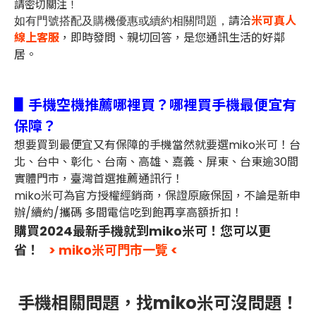
請密切關注！
請洽
米可真人
如有門號搭配及購機優惠或續約相關問題，
線上客服
，即時發問、親切回答，是您通訊生活的好鄰
居。
▋手機空機推薦哪裡買？哪裡買手機最便宜有
保障？
想要買到最便宜又有保障的手機當然就要選miko米可！台
北、台中、彰化、台南、高雄、嘉義、屏東、台東逾30間
實體門市，臺灣首選推薦通訊行！
miko米可為官方授權經銷商，保證原廠保固，不論是新申
辦/續約/攜碼 多間電信吃到飽再享高額折扣！
購買2024最新手機就到miko米可！您可以更
省！
> miko米可門市一覽 <
手機相關問題，找miko米可沒問題！