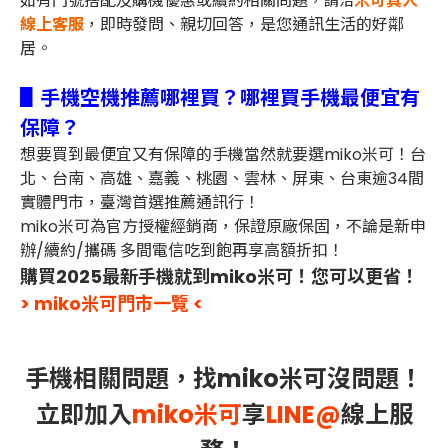
如有門號搭配及購機優惠或續約相關問題，
米可真人
請洽
線上客服
，即時發問、親切回答，是您通訊生活的好鄰
居。
▋手機空機推薦哪裡買？哪裡買手機最便宜有
保障？
想要買到最便宜又有保障的手機當然就要選miko米可！台
北、台南、高雄、嘉義、桃園、雲林、屏東、台東逾34間
實體門市，臺灣首選推薦通訊行！
miko米可為官方授權經銷商，保證原廠保固，不論是新申
辦/續約/攜碼 多間電信吃到飽再享高額折扣！
購買2025最新手機就到miko米可！您可以更省！
> miko米可門市一覽 <
手機相關問題，找miko米可沒問題！
立即加入
miko米可
享
LINE@
線上服