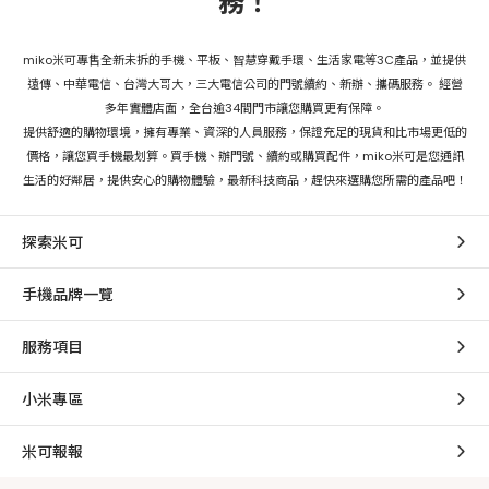
務！
miko米可專售全新未拆的手機、平板、智慧穿戴手環、生活家電等3C產品，並提供
遠傳、中華電信、台灣大哥大，三大電信公司的門號續約、新辦、攜碼服務。 經營
多年實體店面，全台逾34間門市讓您購買更有保障。
提供舒適的購物環境，擁有專業、資深的人員服務，保證充足的現貨和比市場更低的
價格，讓您買手機最划算。買手機、辦門號、續約或購買配件，miko米可是您通訊
生活的好鄰居，提供安心的購物體驗，最新科技商品，趕快來選購您所需的產品吧！
探索米可
手機品牌一覽
服務項目
小米專區
米可報報