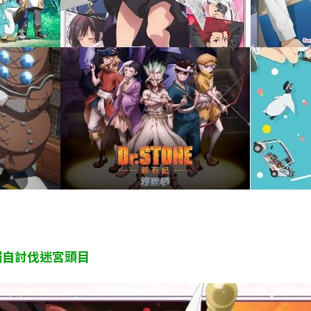
獨自討伐迷宮頭目