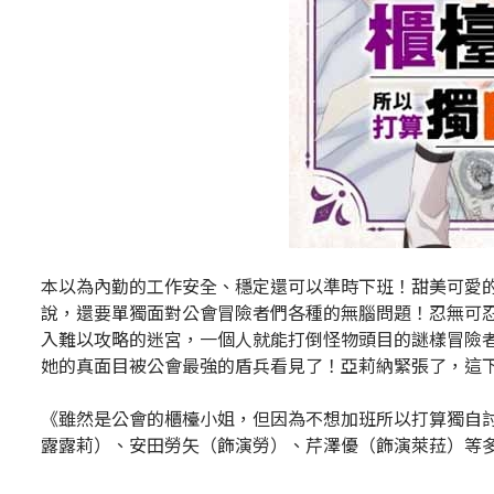
本以為內勤的工作安全、穩定還可以準時下班！甜美可愛
說，還要單獨面對公會冒險者們各種的無腦問題！忍無可
入難以攻略的迷宮，一個人就能打倒怪物頭目的謎樣冒險
她的真面目被公會最強的盾兵看見了！亞莉納緊張了，這
《雖然是公會的櫃檯小姐，但因為不想加班所以打算獨自討
露露莉）、安田勞矢（飾演勞）、芹澤優（飾演萊菈）等多位知名