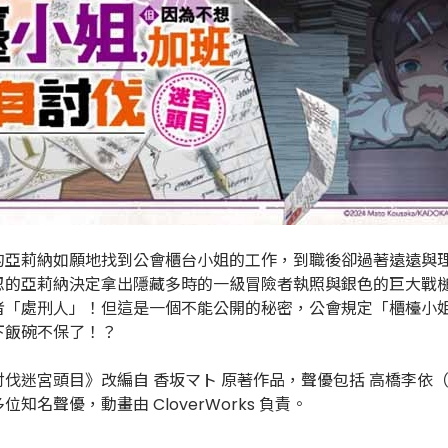
的亞莉納如願地找到公會櫃台小姐的工作，到職後卻過著遠遠與
忍的亞莉納決定拿出隱藏多時的一級冒險者執照與銀色的巨大戰
者「處刑人」！但這是一個不能公開的秘密，公會規定「櫃檯小
下飯碗不保了！？
伐迷宮頭目》改編自 香坂マト 原著作品，聲優包括 高橋李依
聲優，動畫由 CloverWorks 負責。