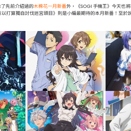
除了先前介紹過的
木棉花一月新番
外，《SOGI 手機王》今天也
所以打算獨自討伐迷宮頭目》則是小編最期待的本月新番！至於