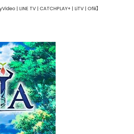
 LINE TV | CATCHPLAY+ | LiTV | Ofiii】