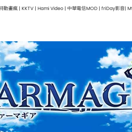
KKTV | Hami Video | 中華電信MOD | friDay影音| MyVideo |