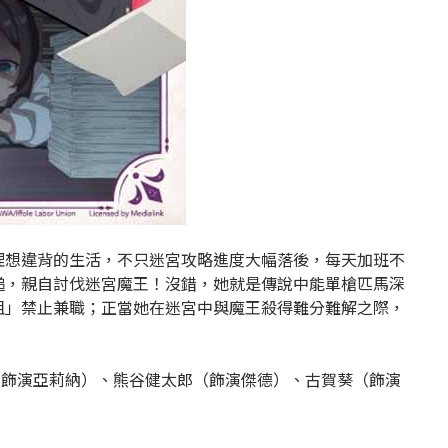
理想違背的生活，不只迷宮攻略進度大幅落後，每天加班不
槌，親自討伐迷宮魔王！沒錯，她就是傳說中能單槍匹馬深
姐」禁止兼職；正當她在迷宮中與魔王殺得難分難解之際，
（飾演亞莉納）、熊谷健太郎（飾演傑德）、古賀葵（飾演