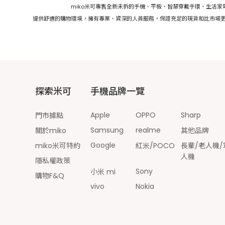
miko米可專售全新未拆的手機、平板、智慧穿戴手環、生活
提供舒適的購物環境，擁有專業、資深的人員服務，保證充足的現貨和比市場更
探索米可
手機品牌一覽
Apple
OPPO
Sharp
門市據點
Samsung
realme
關於miko
其他品牌
Google
miko米可特約
紅米/POCO
長輩/老人機/
人機
隱私權政策
Sony
小米 mi
購物F&Q
vivo
Nokia