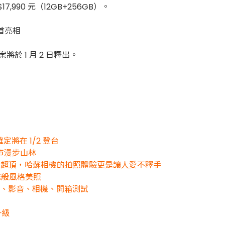
17,990 元（12GB+256GB）。
將於 1 月 2 日釋出。
定將在 1/2 登台
從城市漫步山林
能表現超頂，哈蘇相機的拍照體驗更是讓人愛不釋手
雜誌般風格美照
、電池、影音、相機、開箱測試
升級