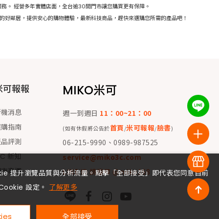
務。 經營多年實體店面，全台逾30間門市讓您購買更有保障。
活的好鄰居，提供安心的購物體驗，最新科技商品，趕快來選購您所需的產品吧！
MIKO米可
米可報報
新機消息
週一到週日
11：00~21：00
選購指南
首頁
米可報報
臉書
(如有休假將公告於
/
/
)
產品評測
06-215-9990、0989-987525
 C 新知
service@miko3c.com
門市專欄
LINE ID 請搜尋 @miko168
okie 提升瀏覽品質與分析流量。點擊「全部接受」即代表您同意目前
Cookie 設定。
了解更多
ies
全部接受