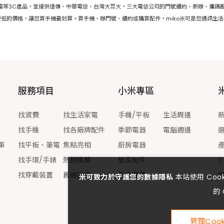
家電等3C產品，並提供遠傳、中華電信、台灣大哥大，三大電信公司的門號續約、新辦、攜碼服
低的價格，讓您買手機最划算。買手機、辦門號、續約或購買配件，miko米可是您通訊生
服務項目
小米專區
找資費
找生活家電
手機/平板
生活周邊
找手機
找各廠牌配件
季節電器
電腦週邊
軍
找平板、筆電
焦點亮相
廚房電器
找手環/手錶
熱銷推薦
居家配件
3
找穿戴裝置
舊機回收
智能穿戴
米可致力於守護您的數據隱私
本站使用 Co
的 
管理Cook