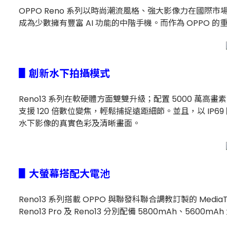
OPPO Reno 系列以時尚潮流風格、強大影像力在國際市場
成為少數擁有豐富 AI 功能的中階手機。而作為 OPPO 的重點發
▋創新水下拍攝模式
Reno13 系列在軟硬體方面雙雙升級；配置 5000 萬高畫素
支援 120 倍數位變焦，輕鬆捕捉遠距細節。並且，以 I
水下影像的真實色彩及清晰畫面。
▋大螢幕搭配大電池
Reno13 系列搭載 OPPO 與聯發科聯合調教訂製的 Med
Reno13 Pro 及 Reno13 分別配備 5800mAh、5