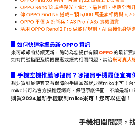
OPPO Find X8 系列 台灣 11/22 舉辦上市發表會
OPPO Reno 13 規格曝光，電池、晶片組、相機全面
傳 OPPO Find N5 搭載三顆 5,000 萬畫素相機與 5,
OPPO 平價 A 系新兵：A3 Pro / A3x 實機圖賞
活用 OPPO Reno12 Pro 做旅程規劃，AI 直接
▋
如何快速掌握最新 OPPO 資訊
米可報報將持續更新，隨時為您提供有關
OPPO
的最新資
如有門號搭配及購機優惠或續約相關問題，
請洽
米可真人
▋手機空機推薦哪裡買？哪裡買手機最便宜有
想要買到最便宜又有保障的手機當然就要選miko米可！
miko米可為官方授權經銷商，保證原廠保固，不論是新申
購買2024最新手機就到miko米可！您可以更省！
手機相關問題，找