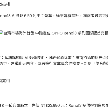
、Reno13 則搭載 6.59 吋平面螢幕，極窄邊框設計，讓兩者最高可
階機款；延續旗艦級 AI 影像技術，可輕鬆消除畫面隔窗拍攝的
寫語句、建議聊天內容，或者進行文章或文件摘要。新增「語音翻譯
GB 一種容量版本，售價 NT$23,990 元；Reno13 提供輕羽白與