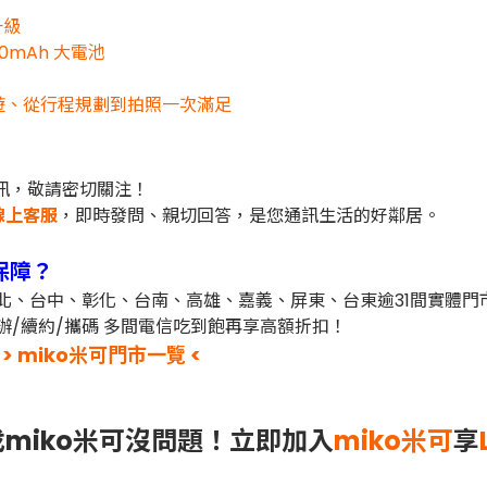
升級
700mAh 大電池
化身導遊、從行程規劃到拍照一次滿足
訊，敬請密切關注！
線上客服
，即時發問、親切回答，是您通訊生活的好鄰居。
保障？
台北、台中、彰化、台南、高雄、嘉義、屏東、台東逾31間實體
辦/續約/攜碼 多間電信吃到飽再享高額折扣！
> miko米可門市一覽 <
miko米可沒問題！立即加入
miko米可
享