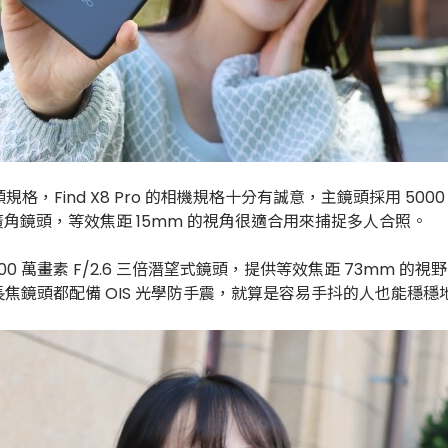
頭規格，Find X8 Pro 的相機規格十分有誠意，主鏡頭採用 5000 
 超廣角鏡頭，等效焦距 15mm 的視角很適合用來捕捉多人合照。
畫素 F/2.6 三倍潛望式鏡頭，提供等效焦距 73mm 的視野，
長焦鏡頭都配備 OIS 光學防手震，就算是容易手抖的人也能穩穩