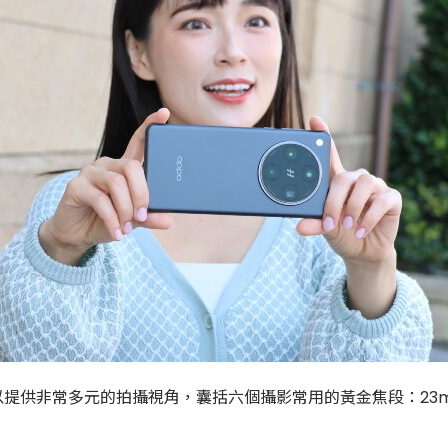
o 可以提供非常多元的拍攝視角，囊括六個攝影常用的黃金焦段：23m