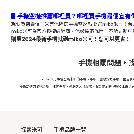
▋手機空機推薦哪裡買？哪裡買手機最便宜有
想要買到最便宜又有保障的手機當然就要選miko米可！
miko米可為官方授權經銷商，保證原廠保固，不論是新申
購買2024最新手機就到miko米可！您可以更省！
手機相關問題，找
miko米可專售全新未拆的手機、平板、智慧穿戴手環、生活
提供舒適的購物環境，擁有專業、資深的人員服務，保證充足的現貨和比市場更
探索米可
手機品牌一覽