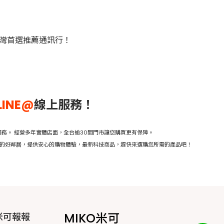
臺灣首選推薦通訊行！
LINE@
線上服務！
務。 經營多年實體店面，全台逾30間門市讓您購買更有保障。
活的好鄰居，提供安心的購物體驗，最新科技商品，趕快來選購您所需的產品吧！
MIKO米可
米可報報