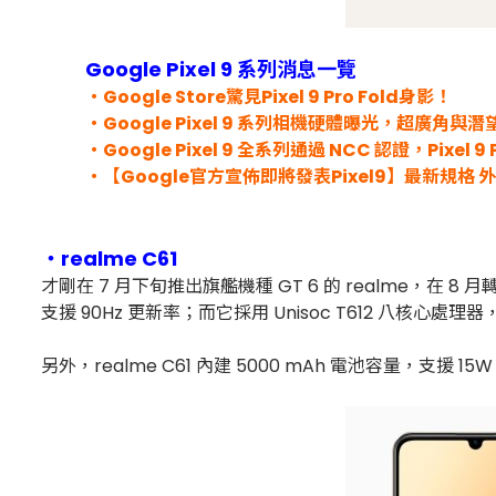
Google Pixel 9 系列消息一覽
・Google Store驚見Pixel 9 Pro Fold身影！
・Google Pixel 9 系列相機硬體曝光，超廣角
・Google Pixel 9 全系列通過 NCC 認證，Pixel 9
・【Google官方宣佈即將發表Pixel9】最新規格 外
・
realme C61
才剛在 7 月下旬推出旗艦機種 GT 6 的 realme，在 8 月轉
支援 90Hz 更新率；而它採用 Unisoc T612 八核心處
另外，realme C61 內建 5000 mAh 電池容量，支援 1