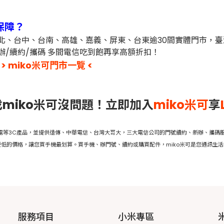
保障？
台北、台中、台南、高雄、嘉義、屏東、台東逾30間實體門市，
辦/續約/攜碼 多間電信吃到飽再享高額折扣！
> miko米可門市一覽 <
miko米可沒問題！立即加入
miko米可
享
家電等3C產品，並提供遠傳、中華電信、台灣大哥大，三大電信公司的門號續約、新辦、攜碼服
低的價格，讓您買手機最划算。買手機、辦門號、續約或購買配件，miko米可是您通訊生
服務項目
小米專區