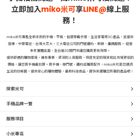
立即加入
miko米可
享
LINE@
線上服
務！
miko米可專售全新未拆的手機、平板、智慧穿戴手環、生活家電等3C產品，並提供
遠傳、中華電信、台灣大哥大，三大電信公司的門號續約、新辦、攜碼服務。 經營
多年實體店面，全台逾30間門市讓您購買更有保障。
提供舒適的購物環境，擁有專業、資深的人員服務，保證充足的現貨和比市場更低的
價格，讓您買手機最划算。買手機、辦門號、續約或購買配件，miko米可是您通訊
生活的好鄰居，提供安心的購物體驗，最新科技商品，趕快來選購您所需的產品吧！
探索米可
手機品牌一覽
服務項目
小米專區