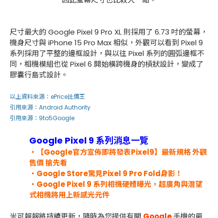
尺寸最大的 Google Pixel 9 Pro XL 則採用了 6.73 吋的螢幕，
機身尺寸與 iPhone 15 Pro Max 相似，外觀可以看到 Pixel 9
系列採用了平整的邊框設計，與以往 Pixel 系列的圓弧邊框不
同，相機模組也從 Pixel 6 開始橫跨機身的槓狀設計，變成了
膠囊行島式設計。
以上資料來源：
ePrice比價王
引用來源：
Android Authority
引用來源：
9to5Google
Google Pixel 9 系列消息一覽
・【Google官方宣佈即將發表Pixel9】最新規格 外觀
售價 搶先看
・Google Store驚見Pixel 9 Pro Fold身影！
・Google Pixel 9 系列相機硬體曝光，超廣角與潛望
式相機將用上新感光元件
米可報報將持續更新，隨時為您提供有關
Google
手機的最