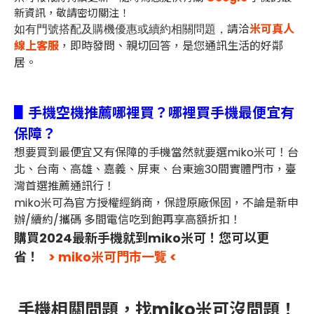
新資訊，敬請密切關注！
請洽
米可真人
如有門號搭配及購機優惠或續約相關問題，
線上客服
，即時發問、親切回答，是您通訊生活的好鄰
居。
▋手機空機推薦哪裡買？哪裡買手機最便宜有
保障？
想要買到最便宜又有保障的手機當然就要選miko米可！台
北、台南、高雄、嘉義、屏東、台東逾30間實體門市，臺
灣首選推薦通訊行！
miko米可為官方授權經銷商，保證原廠保固，不論是新申
辦/續約/攜碼 多間電信吃到飽再享高額折扣！
購買2024最新手機就到miko米可！您可以更
省！
> miko米可門市一覽 <
手機相關問題，找miko米可沒問題！