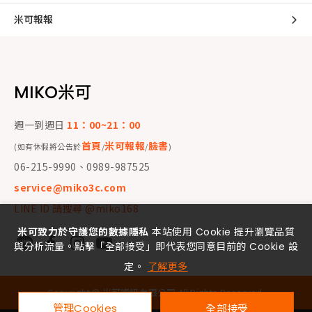
米可報報
MIKO米可
週一到週日
11：00~21：00
首頁
米可報報
臉書
(如有休假將公告於
/
/
)
06-215-9990、0989-987525
service@miko3c.com
LINE ID 請搜尋 @miko168
米可致力於守護您的數據隱私
本站使用 Cookie 提升瀏覽品質
與分析流量。點擊「全部接受」即代表您同意目前的 Cookie 設
定。
了解更多
Copyright ©
米可資訊有限公司
All Rights Reserved.
管理Cookies
全部接受