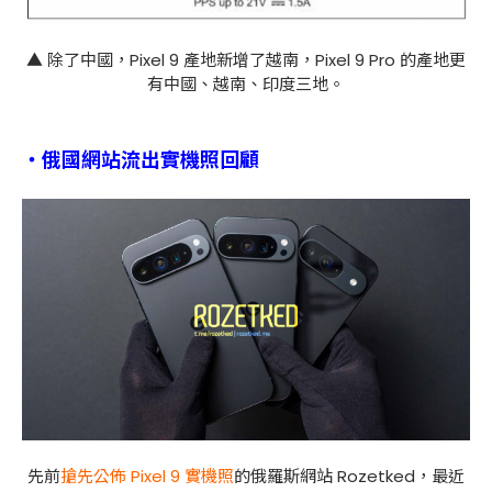
▲ 除了中國，Pixel 9 產地新增了越南，Pixel 9 Pro 的產地更
有中國、越南、印度三地。
・俄國網站流出實機照回顧
先前
搶先公佈 Pixel 9 實機照
的俄羅斯網站 Rozetked，最近