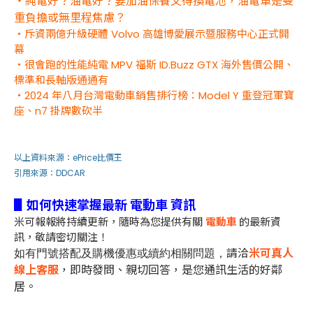
・純電好？油電好？要加油保養又得換電池，油電車是雙
重負擔或無里程焦慮？
・斥資兩億升級硬體 Volvo 高雄博愛展示暨服務中心正式開
幕
・很會跑的性能純電 MPV 福斯 ID.Buzz GTX 海外售價公開、
標準和長軸版通通有
・2024 年八月台灣電動車銷售排行榜：Model Y 重登冠軍寶
座、n7 掛牌數砍半
以上資料來源：
ePrice比價王
引用來源：
DDCAR
▋如何快速掌握最新 電動車 資訊
米可報報將持續更新，隨時為您提供有關
電動車
的最新資
訊，敬請密切關注！
請洽
米可真人
如有門號搭配及購機優惠或續約相關問題，
線上客服
，即時發問、親切回答，是您通訊生活的好鄰
居。