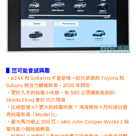
▋您可能會感興趣
・bZ4X 和 Solterra 不會是唯一的兄弟車款 Toyota 和
Subaru 將合力續推新車、2026 年問世
・更好入手的純電小休旅，有 560 公里續航能耐的
Skoda Elroq 會在 10/1 現身
・比納智捷 n7 更大的純電休旅？ 鴻海預告十月科技日要
秀純電新車「Model D」
・最大馬力衝上 255 匹，Mini John Cooper Works E 純
電性能小鋼炮搶鮮看