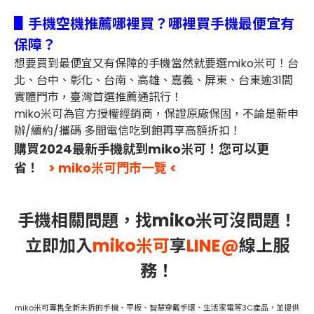
▋手機空機推薦哪裡買？哪裡買手機最便宜有
保障？
想要買到最便宜又有保障的手機當然就要選miko米可！台
北、台中、彰化、台南、高雄、嘉義、屏東、台東逾31間
實體門市，臺灣首選推薦通訊行！
miko米可為官方授權經銷商，保證原廠保固，不論是新申
辦/續約/攜碼 多間電信吃到飽再享高額折扣！
購買2024最新手機就到miko米可！您可以更
省！
> miko米可門市一覽 <
手機相關問題，找miko米可沒問題！
立即加入
miko米可
享
LINE@
線上服
務！
miko米可專售全新未拆的手機、平板、智慧穿戴手環、生活家電等3C產品，並提供