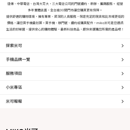
遠傳、中華電信、台灣大哥大，三大電信公司的門號續約、新辦、攜碼服務。 經營
多年實體店面，全台逾30間門市讓您購買更有保障。
提供舒適的購物環境，擁有專業、資深的人員服務，保證充足的現貨和比市場更低的
價格，讓您買手機最划算。買手機、辦門號、續約或購買配件，miko米可是您通訊
生活的好鄰居，提供安心的購物體驗，最新科技商品，趕快來選購您所需的產品吧！
探索米可
手機品牌一覽
服務項目
小米專區
米可報報