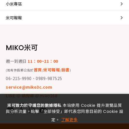
小米專區
米可報報
MIKO米可
週一到週日
11：00~21：00
首頁
米可報報
臉書
(如有休假將公告於
/
/
)
06-215-9990、0989-987525
service@miko3c.com
LINE ID 請搜尋 @miko168
米可致力於守護您的數據隱私
本站使用 Cookie 提升瀏覽品質
與分析流量。點擊「全部接受」即代表您同意目前的 Cookie 設
定。
了解更多