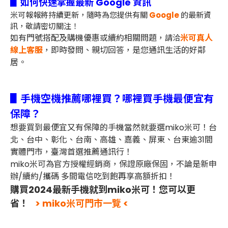
▋
如何快速掌握最新 Google 資訊
米可報報將持續更新，隨時為您提供有關
Google
的最新資
訊，敬請密切關注！
如有門號搭配及購機優惠或續約相關問題，
米可真人
請洽
線上客服
，即時發問、親切回答，是您通訊生活的好鄰
居。
▋手機空機推薦哪裡買？哪裡買手機最便宜有
保障？
想要買到最便宜又有保障的手機當然就要選miko米可！台
北、台中、彰化、台南、高雄、嘉義、屏東、台東逾31間
實體門市，臺灣首選推薦通訊行！
miko米可為官方授權經銷商，保證原廠保固，不論是新申
辦/續約/攜碼 多間電信吃到飽再享高額折扣！
購買2024最新手機就到miko米可！您可以更
省！
> miko米可門市一覽 <