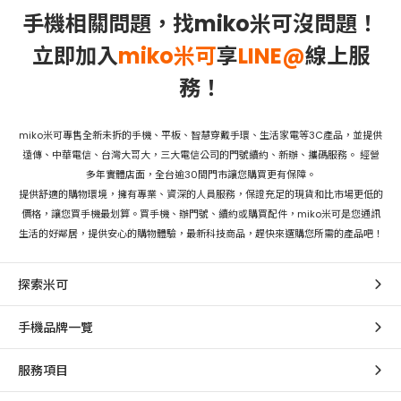
手機相關問題，找miko米可沒問題！
立即加入
miko米可
享
LINE@
線上服
務！
miko米可專售全新未拆的手機、平板、智慧穿戴手環、生活家電等3C產品，並提供
遠傳、中華電信、台灣大哥大，三大電信公司的門號續約、新辦、攜碼服務。 經營
多年實體店面，全台逾30間門市讓您購買更有保障。
提供舒適的購物環境，擁有專業、資深的人員服務，保證充足的現貨和比市場更低的
價格，讓您買手機最划算。買手機、辦門號、續約或購買配件，miko米可是您通訊
生活的好鄰居，提供安心的購物體驗，最新科技商品，趕快來選購您所需的產品吧！
探索米可
手機品牌一覽
服務項目