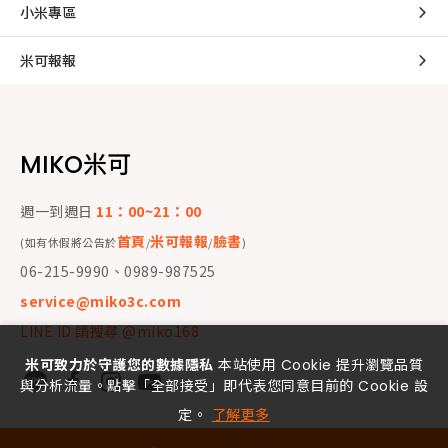
小米專區
米可報報
MIKO米可
週一到週日
11：00~21：00
首頁
米可報報
臉書
(如有休假將公告於
/
/
)
06-215-9990、0989-987525
service@miko3c.com
LINE ID 請搜尋 @miko168
米可致力於守護您的數據隱私
本站使用 Cookie 提升瀏覽品質
與分析流量。點擊「全部接受」即代表您同意目前的 Cookie 設
定。
了解更多