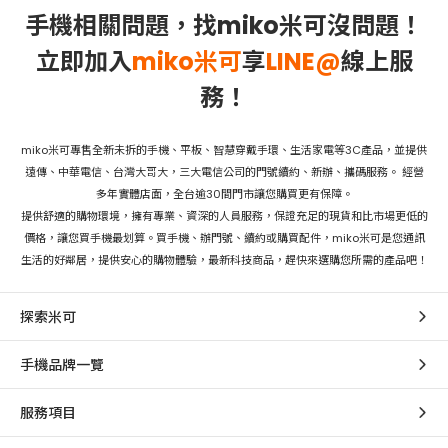
手機相關問題，找miko米可沒問題！
立即加入
miko米可
享
LINE@
線上服
務！
miko米可專售全新未拆的手機、平板、智慧穿戴手環、生活家電等3C產品，並提供
遠傳、中華電信、台灣大哥大，三大電信公司的門號續約、新辦、攜碼服務。 經營
多年實體店面，全台逾30間門市讓您購買更有保障。
提供舒適的購物環境，擁有專業、資深的人員服務，保證充足的現貨和比市場更低的
價格，讓您買手機最划算。買手機、辦門號、續約或購買配件，miko米可是您通訊
生活的好鄰居，提供安心的購物體驗，最新科技商品，趕快來選購您所需的產品吧！
探索米可
手機品牌一覽
服務項目