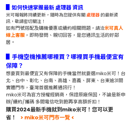
▋
如何快速掌握最新 處理器 資訊
米可報報將持續更新，隨時為您提供有關
處理器
的最新資
訊，敬請密切關注！
如有門號搭配及購機優惠或續約相關問題，
米可真人
請洽
線上客服
，即時發問、親切回答，是您通訊生活的好鄰
居。
▋手機空機推薦哪裡買？哪裡買手機最便宜有
保障？
想要買到最便宜又有保障的手機當然就要選miko米可！台
北、台中、彰化、台南、高雄、嘉義、屏東、台東逾31間
實體門市，臺灣首選推薦通訊行！
miko米可為官方授權經銷商，保證原廠保固，不論是新申
辦/續約/攜碼 多間電信吃到飽再享高額折扣！
購買2024最新手機就到miko米可！您可以更
省！
> miko米可門市一覽 <