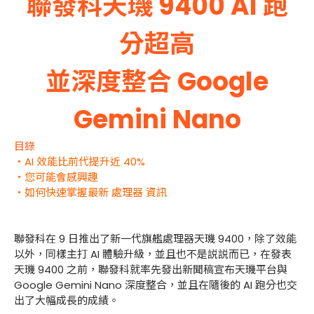
聯發科天璣 9400 AI 跑
分超高
並深度整合 Google
Gemini Nano
目錄
・AI 效能比前代提升近 40%
・您可能會感興趣
・如何快速掌握最新 處理器 資訊
聯發科在 9 日推出了新一代旗艦處理器天璣 9400，除了效能
以外，同樣主打 AI 體驗升級，並且也不是説説而已，在發表
天璣 9400 之前，聯發科就率先發出新聞稿宣布天璣平台與
Google Gemini Nano 深度整合，並且在隨後的 AI 跑分也交
出了大幅成長的成績。