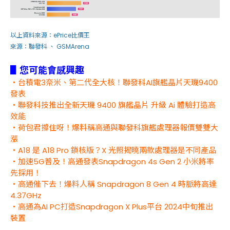
以上資料來源：
ePrice比價王
來源：
聯發科
、
GSMArena
▋您可能會感興趣
・台積電3奈米、第二代全大核！聯發科AI旗艦晶片天璣9400
發表
・聯發科技推出全新天璣 9400 旗艦晶片 升級 Ai 體驗打造高
效能
・荷包君撐住呀！爆料稱高通與聯發科旗艦處理器報價雙雙大
漲
・A18 是 A18 Pro 鎖核版？X 光照揭曉兩款處理器是不同產品
・加速5G普及！高通發表Snapdragon 4s Gen 2 小米將率
先採用！
・高通催下去！爆料人稱 Snapdragon 8 Gen 4 時脈將高達
4.37GHz
・高通為AI PC打造Snapdragon X Plus平台 2024中旬推出
裝置