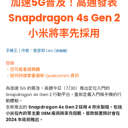
加速5G普及！高通發表
Snapdragon 4s Gen 2
小米將率先採用
手機王 | 作者：張里歐 Leo
(總編輯)
目錄
・您可能會感興趣
・如何快速掌握最新 Qualcomm 資訊
為加速 5G 的普及，高通今日（7/30）推出定位入門的
Snapdragon 4s Gen 2 行動平台，重新定義入門級手機的行
動體驗。
全新推出的
Snapdragon 4s Gen 2 採用 4 奈米製程，包括
小米在內的等主要 OEM 廠商將率先搭載，首款裝置預計會在
2024 年底前推出。