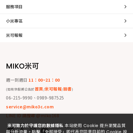
服務項目
小米專區
米可報報
MIKO米可
週一到週日
11：00~21：00
首頁
米可報報
臉書
(如有休假將公告於
/
/
)
06-215-9990、0989-987525
service@miko3c.com
LINE ID 請搜尋 @miko168
米可致力於守護您的數據隱私
本站使用 Cookie 提升瀏覽品質
與分析流量。點擊「全部接受」即代表您同意目前的 Cookie 設