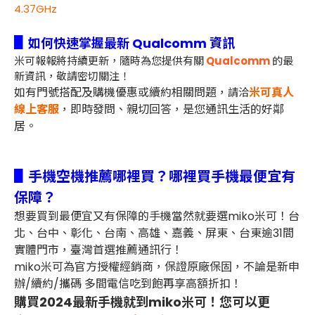
4.37GHz
▋
如何快速掌握最新 Qualcomm 資訊
米可報報將持續更新，隨時為您提供有關
Qualcomm
的最
新資訊，敬請密切關注！
如有門號搭配及購機優惠或續約相關問題，
米可真人
請洽
線上客服
，即時發問、親切回答，是您通訊生活的好鄰
居。
▋手機空機推薦哪裡買？哪裡買手機最便宜有
保障？
想要買到最便宜又有保障的手機當然就要選miko米可！台
北、台中、彰化、台南、高雄、嘉義、屏東、台東逾31間
實體門市，臺灣首選推薦通訊行！
miko米可為官方授權經銷商，保證原廠保固，不論是新申
辦/續約/攜碼 多間電信吃到飽再享高額折扣！
購買2024最新手機就到miko米可！您可以更