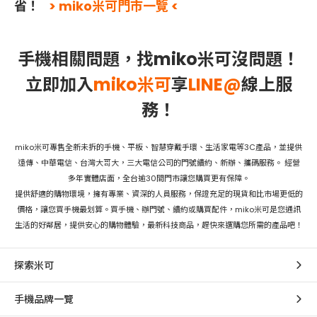
省！
> miko米可門市一覽 <
手機相關問題，找miko米可沒問題！
立即加入
miko米可
享
LINE@
線上服
務！
miko米可專售全新未拆的手機、平板、智慧穿戴手環、生活家電等3C產品，並提供
遠傳、中華電信、台灣大哥大，三大電信公司的門號續約、新辦、攜碼服務。 經營
多年實體店面，全台逾30間門市讓您購買更有保障。
提供舒適的購物環境，擁有專業、資深的人員服務，保證充足的現貨和比市場更低的
價格，讓您買手機最划算。買手機、辦門號、續約或購買配件，miko米可是您通訊
生活的好鄰居，提供安心的購物體驗，最新科技商品，趕快來選購您所需的產品吧！
探索米可
手機品牌一覽