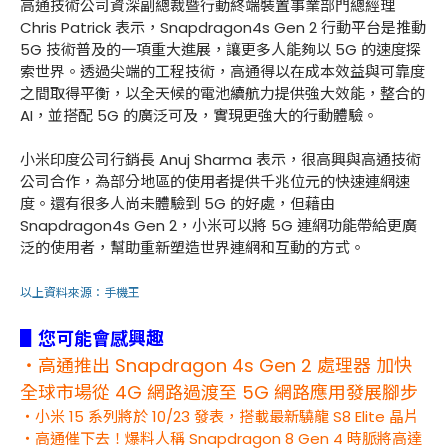
高通技術公司資深副總裁暨行動終端裝置事業部門總經理
Chris Patrick 表示，Snapdragon4s Gen 2 行動平台是推動
5G 技術普及的一項重大進展，讓更多人能夠以 5G 的速度探
索世界。透過尖端的工程技術，高通得以在成本效益與可靠度
之間取得平衡，以全天候的電池續航力提供強大效能，整合的
AI，並搭配 5G 的廣泛可及，實現更強大的行動體驗。
小米印度公司行銷長 Anuj Sharma 表示，很高興與高通技術
公司合作，為部分地區的使用者提供千兆位元的快速連網速
度。還有很多人尚未體驗到 5G 的好處，但藉由
Snapdragon4s Gen 2，小米可以將 5G 連網功能帶給更廣
泛的使用者，幫助重新塑造世界連網和互動的方式。
以上資料來源：
手機王
▋您可能會感興趣
・高通推出 Snapdragon 4s Gen 2 處理器 加快
全球市場從 4G 網路過渡至 5G 網路應用發展腳步
・小米 15 系列將於 10/23 發表，搭載最新驍龍 S8 Elite 晶片
・高通催下去！爆料人稱 Snapdragon 8 Gen 4 時脈將高達