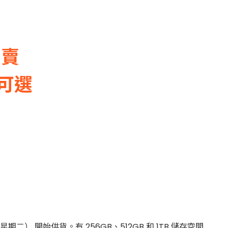
開賣
可選
日（星期二） 開始供貨。有 256GB、512GB 和 1TB 儲存空間