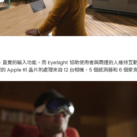
、直覺的輸入功能，而 EyeSight 協助使用者與周遭的人維持互動。 Ap
的 Apple R1 晶片則處理來自 12 台相機、5 個感測器和 