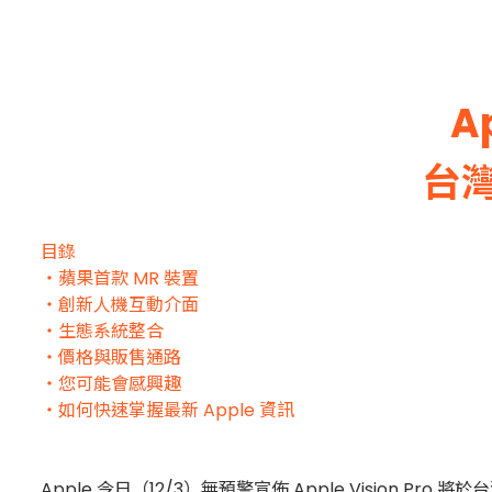
A
台
目錄
・蘋果首款 MR 裝置
・創新人機互動介面
・生態系統整合
・價格與販售通路
・您可能會感興趣
・如何快速掌握最新 Apple 資訊
Apple 今日（12/3）無預警宣佈 Apple Vision Pro