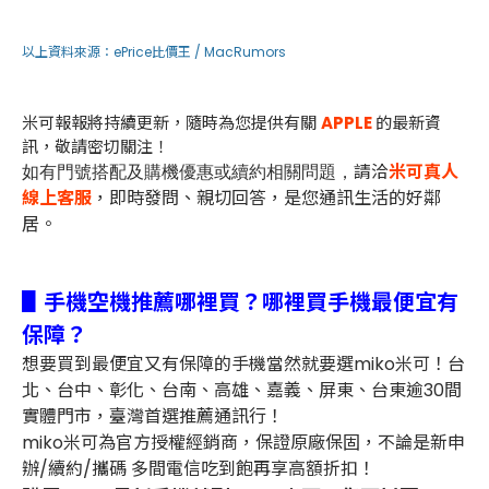
以上資料來源：
ePrice比價王 /
MacRumors
米可報報將持續更新，隨時為您提供有關
A
PPLE
的最新資
訊，敬請密切關注！
請洽
米可真人
如有門號搭配及購機優惠或續約相關問題，
線上客服
，即時發問、親切回答，是您通訊生活的好鄰
居。
▋手機空機推薦哪裡買？哪裡買手機最便宜有
保障？
想要買到最便宜又有保障的手機當然就要選miko米可！台
北、台中、彰化、台南、高雄、嘉義、屏東、台東逾30間
實體門市，臺灣首選推薦通訊行！
miko米可為官方授權經銷商，保證原廠保固，不論是新申
辦/續約/攜碼 多間電信吃到飽再享高額折扣！