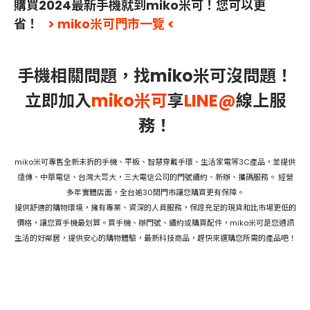
購買2024最新手機就到miko米可！您可以更
省！
> miko米可門市一覽 <
手機相關問題，找miko米可沒問題！
立即加入
miko米可
享
LINE@
線上服
務！
miko米可專售全新未拆的手機、平板、智慧穿戴手環、生活家電等3C產品，並提供
遠傳、中華電信、台灣大哥大，三大電信公司的門號續約、新辦、攜碼服務。 經營
多年實體店面，全台逾30間門市讓您購買更有保障。
提供舒適的購物環境，擁有專業、資深的人員服務，保證充足的現貨和比市場更低的
價格，讓您買手機最划算。買手機、辦門號、續約或購買配件，miko米可是您通訊
生活的好鄰居，提供安心的購物體驗，最新科技商品，趕快來選購您所需的產品吧！