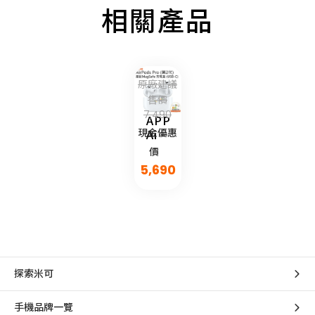
相關產品
原廠建議
售價
7,490
APPLE
現金優惠
AirPods
Pro
價
第2
5,690
代
USB-
C
探索米可
手機品牌一覽