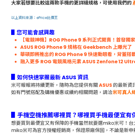
大家若想要比較這兩款手機的更詳細規格，可使用我們的
以上資料來源：
ePrice比價王
▋您可能會感興趣
【電競神機】ROG Phone 9 系列正式開賣！首發
ASUS ROG Phone 9 規格在 Geekbench 上曝光了
華碩即將推出的 ROG Phone 9 快速動眼看，背蓋搭載
融入更多 ROG 電競風格元素 ASUS Zenfone 12 Ul
▋
如何快速掌握最新 ASUS 資訊
米可報報將持續更新，隨時為您提供有關
ASUS
的最新資
如有門號搭配及購機優惠或續約相關問題，
請洽
米可真人
▋手機空機推薦哪裡買？哪裡買手機最便宜有
想要買到最便宜又有保障的手機當然就要選miko米可！
miko米可為官方授權經銷商，保證原廠保固，不論是新申