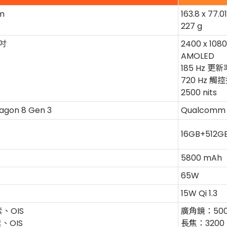
mm
163.8 x 77.
227 g
 吋
2400 x 108
AMOLED
185 Hz 更新
720 Hz 觸
2500 nits
gon 8 Gen 3
Qualcomm S
16GB+512G
5800 mAh
65W
15W Qi 1.3
、OIS
廣角鏡：500
、OIS
長焦：3200