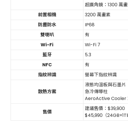
超廣角鏡：1300 萬
前置相機
3200 萬畫素
防塵防水
IP68
雙喇叭
有
Wi-Fi
Wi-Fi 7
藍牙
5.3
NFC
有
指紋辨識
螢幕下指紋辨識
液態均溫板與石墨片
散熱方案
急冷傳導柱
AeroActive Cool
建議售價：$39,900（
售價
$45,990（24GB+1