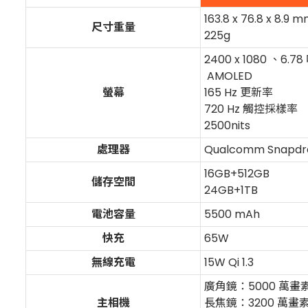
163.8 x 76.8 x 8.9 
尺寸重量
225g
2400 x 1080 、6.78
AMOLED
螢幕
165 Hz 更新率
720 Hz 觸控採樣率
2500nits
處理器
Qualcomm Snapdra
16GB+512GB
儲存空間
24GB+1TB
電池容量
5500 mAh
快充
65W
無線充電
15W Qi 1.3
廣角鏡：5000 萬畫素
主相機
長焦鏡：3200 萬畫素