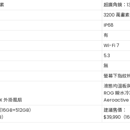
畫素
超廣角鏡：13
3200 萬畫素
IP68
有
Wi-Fi 7
5.3
無
螢幕下指紋
液態均溫板
ROG 瞬水
er X 外掛風扇
Aeroactiv
16GB+512GB）
建議售價：
TB）
$39,990（1