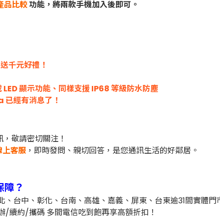
產品比較
功能，將兩款手機加入後即可。
獨家送千元好禮！
 LED 顯示功能、同樣支援 IP68 等級防水防塵
tra 已經有消息了！
訊，敬請密切關注！
線上客服
，即時發問、親切回答，是您通訊生活的好鄰居。
保障？
台北、台中、彰化、台南、高雄、嘉義、屏東、台東逾31間實體
辦/續約/攜碼 多間電信吃到飽再享高額折扣！