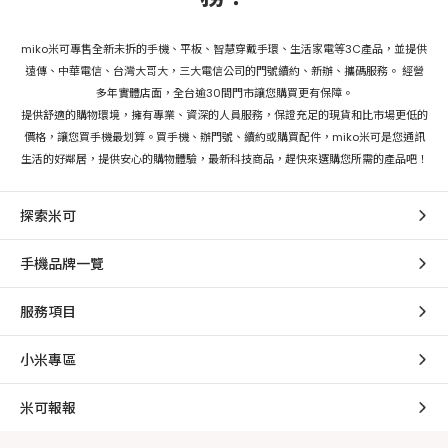
miko米可專售全新未拆的手機、平板、智慧穿戴手環、生活家電等3C產品，並提供
遠傳、中華電信、台灣大哥大，三大電信公司的門號續約、新辦、攜碼服務。 經營
多年實體店面，全台逾30間門市讓您購買更有保障。
提供舒適的購物環境，擁有專業、資深的人員服務，保證充足的現貨和比市場更低的
價格，讓您買手機最划算。買手機、辦門號、續約或購買配件，miko米可是您通訊
生活的好鄰居，提供安心的購物體驗，最新科技商品，趕快來選購您所需的產品吧！
探索米可
手機品牌一覽
服務項目
小米專區
米可報報