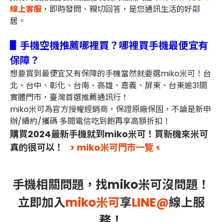
線上客服
，即時發問、親切回答，是您通訊生活的好鄰
居。
▋手機空機推薦哪裡買？哪裡買手機最便宜有
保障？
想要買到最便宜又有保障的手機當然就要選miko米可！台
北、台中、彰化、台南、高雄、嘉義、屏東、台東逾31間
實體門市，臺灣首選推薦通訊行！
miko米可為官方授權經銷商，保證原廠保固，不論是新申
辦/續約/攜碼 多間電信吃到飽再享高額折扣！
購買2024最新手機就到miko米可！買新機來米可
真的很可以！
> miko米可門市一覽 <
手機相關問題，找miko米可沒問題！
立即加入
miko米可
享
LINE@
線上服
務！