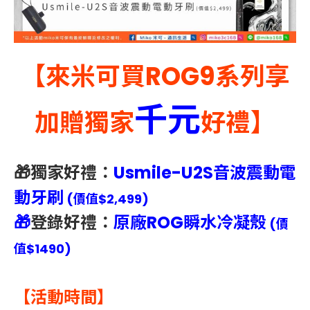
【來米可買ROG9系列享
千元
加贈獨家
好禮】
🎁獨家好禮：
Usmile-U2S音波震動電
動牙刷
(價值$2,499)
🎁
登錄好禮：
原廠ROG瞬水冷凝殼
(價
值$1490)
【活動時間】