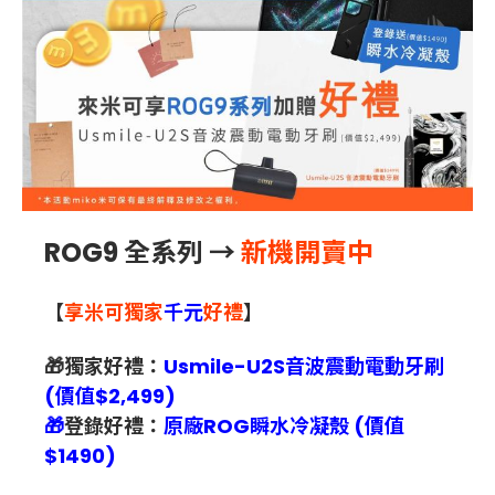
ROG9 全系列 →
新機開賣中
【
享米可獨家
千元
好禮
】
🎁獨家好禮：
Usmile-U2S音波震動電動牙刷
(價值$2,499)
🎁
登錄好禮：
原廠ROG瞬水冷凝殼 (價值
$1490)