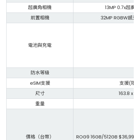
超廣角相機
13MP 0.7x超廣角
前置相機
32MP RGBW感光
電池與充電
防水等級
IP
eSIM支援
支援(限台
尺寸
163.8 x 7
重量
22
價格（台幣）
ROG9 16GB/512GB $36,990