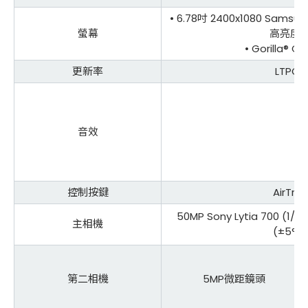
• 6.78吋 2400x1080 Samsu
螢幕
高亮度2
• Gorilla® Gl
更新率
LTPO 1
音效
控制按鍵
AirTri
50MP Sony Lytia 700 (
主相機
(±5°
第二相機
5MP微距鏡頭