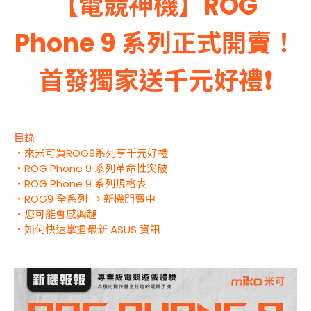
【電競神機】ROG
Phone 9 系列正式開賣！
首發獨家送千元好禮❗️
目錄
・來米可買ROG9系列享千元好禮
・ROG Phone 9 系列革命性突破
・ROG Phone 9 系列規格表
・ROG9 全系列 → 新機開賣中
・您可能會感興趣
・如何快速掌握最新 ASUS 資訊