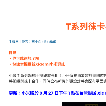
T系列徠卡
手機王 | 作者：布小白
(特約編輯)
目錄
・你可能還想了解
・快速掌握最新Xiaomi小米資訊
小米 T 系列旗艦手機即將亮相！小米宣布將於將於德國時間 9 月
將延續與徠卡合作，同時公布新機外觀設計將會配有平面邊框、矩
更新：小米將於 9 月 27 日下午 1 點在台灣舉辦 Xi