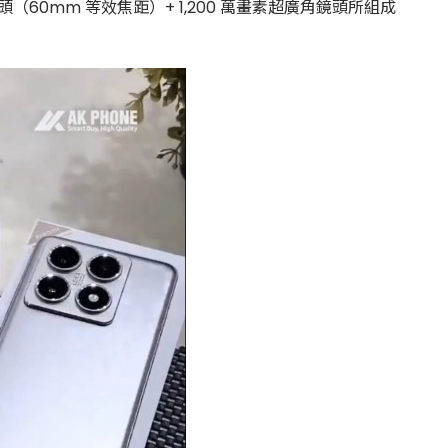
倍長焦鏡頭（60mm 等效焦距）+ 1,200 萬畫素超廣角鏡頭所組成