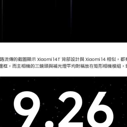
傳的截圖顯示 Xiaomi 14T 背部設計與 Xiaomi 14 相似，都
採用平面邊框，而主相機的三鏡頭與補光燈平均對稱放在矩形相機模組