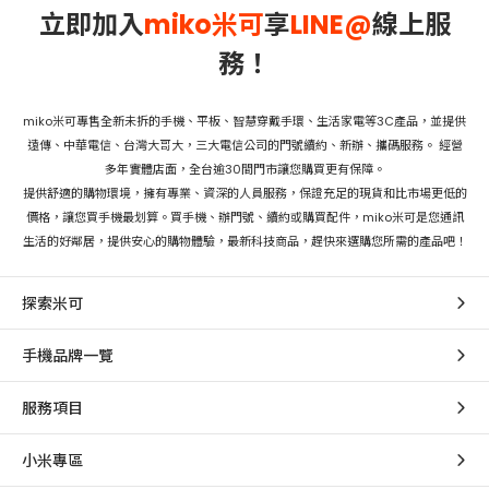
立即加入
miko米可
享
LINE@
線上服
務！
miko米可專售全新未拆的手機、平板、智慧穿戴手環、生活家電等3C產品，並提供
遠傳、中華電信、台灣大哥大，三大電信公司的門號續約、新辦、攜碼服務。 經營
多年實體店面，全台逾30間門市讓您購買更有保障。
提供舒適的購物環境，擁有專業、資深的人員服務，保證充足的現貨和比市場更低的
價格，讓您買手機最划算。買手機、辦門號、續約或購買配件，miko米可是您通訊
生活的好鄰居，提供安心的購物體驗，最新科技商品，趕快來選購您所需的產品吧！
探索米可
手機品牌一覽
服務項目
小米專區