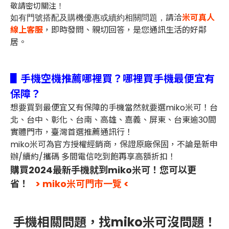
敬請密切關注！
請洽
米可真人
如有門號搭配及購機優惠或續約相關問題，
線上客服
，即時發問、親切回答，是您通訊生活的好鄰
居。
▋手機空機推薦哪裡買？哪裡買手機最便宜有
保障？
想要買到最便宜又有保障的手機當然就要選miko米可！台
北、台中、彰化、台南、高雄、嘉義、屏東、台東逾30間
實體門市，臺灣首選推薦通訊行！
miko米可為官方授權經銷商，保證原廠保固，不論是新申
辦/續約/攜碼 多間電信吃到飽再享高額折扣！
購買2024最新手機就到miko米可！您可以更
省！
> miko米可門市一覽 <
手機相關問題，找miko米可沒問題！