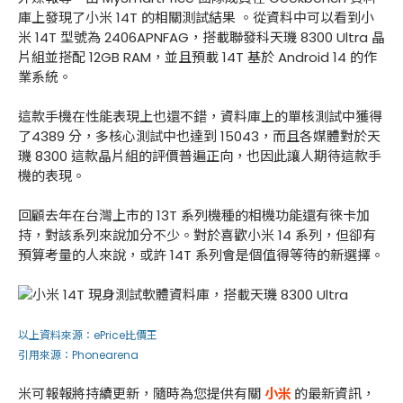
庫上發現了小米 14T 的相關測試結果 。從資料中可以看到小
米 14T 型號為 2406APNFAG，搭載聯發科天璣 8300 Ultra 晶
片組並搭配 12GB RAM，並且預載 14T 基於 Android 14 的作
業系統。
這款手機在性能表現上也還不錯，資料庫上的單核測試中獲得
了4389 分，多核心測試中也達到 15043，而且各媒體對於天
璣 8300 這款晶片組的評價普遍正向，也因此讓人期待這款手
機的表現。
回顧去年在台灣上市的 13T 系列機種的相機功能還有徠卡加
持，對該系列來說加分不少。對於喜歡小米 14 系列，但卻有
預算考量的人來說，或許 14T 系列會是個值得等待的新選擇。
以上資料來源：
ePrice比價王
引用來源：
Phonearena
米可報報將持續更新，隨時為您提供有關
小米
的最新資訊，