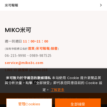
米可報報
MIKO米可
週一到週日
11：00~21：00
首頁
米可報報
臉書
(如有休假將公告於
/
/
)
06-215-9990、0989-987525
service@miko3c.com
LINE ID 請搜尋 @miko168
米可致力於守護您的數據隱私
本站使用 Cookie 提升瀏覽品質
與分析流量。點擊「全部接受」即代表您同意目前的 Cookie 設
定。
了解更多
Copyright ©
米可資訊有限公司
All Rights Reserved.
管理Cookies
全部接受