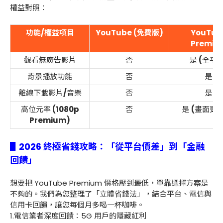
權益對照：
功能
/
權益項目
YouTube (免費版)
YouTub
Premiu
觀看無廣告影片
否
是
(
全平
背景播放功能
否
是
離線下載影片
/
音樂
否
是
高位元率
(1080p
否
是
(
畫面更
Premium)
▋2026 終極省錢攻略：「從平台價差」到「金融
回饋」
想要把 YouTube Premium 價格壓到最低，單靠選擇方案是
不夠的。我們為您整理了「立體省錢法」，結合平台、電信與
信用卡回饋，讓您每個月多喝一杯咖啡。
1.電信業者深度回饋：5G 用戶的隱藏紅利