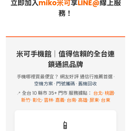
立即加入
miko米可
享
LINE@
線上服
務！
米可手機館｜值得信賴的全台連
鎖通訊品牌
手機哪裡買最便宜？ 網友好評 通信行推薦首選
·
空機方案
·
門號攜碼
·
舊機回收
全台 10 縣市 35+
門市 服務據點
：
台北
·
桃園
·
📍
新竹
·
彰化
·
雲林
·
嘉義
·
台南
·
高雄
·
屏東
·
台東
📱