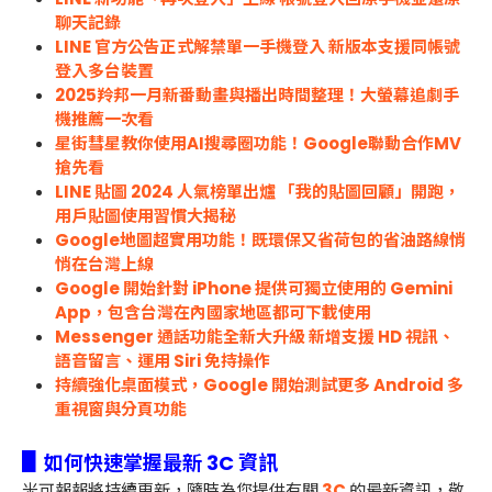
聊天記錄
LINE 官方公告正式解禁單一手機登入 新版本支援同帳號
登入多台裝置
2025羚邦一月新番動畫與播出時間整理！大螢幕追劇手
機推薦一次看
星街彗星教你使用AI搜尋圈功能！Google聯動合作MV
搶先看
LINE 貼圖 2024 人氣榜單出爐 「我的貼圖回顧」開跑，
用戶貼圖使用習慣大揭秘
Google地圖超實用功能！既環保又省荷包的省油路線悄
悄在台灣上線
Google 開始針對 iPhone 提供可獨立使用的 Gemini
App，包含台灣在內國家地區都可下載使用
Messenger 通話功能全新大升級 新增支援 HD 視訊、
語音留言、運用 Siri 免持操作
持續強化桌面模式，Google 開始測試更多 Android 多
重視窗與分頁功能
▋
如何快速掌握最新 3C 資訊
米可報報將持續更新，隨時為您提供有關
3C
的最新資訊，敬