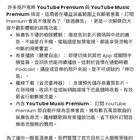
許多用戶常將
YouTube Premium
與
YouTube Music
Premium
搞混，這兩者在權益涵蓋範圍上有顯著差異。訂閱
Premium 會員不僅是為了「跳過廣告」，更是一次解鎖四大
提升觀影體驗的高階功能：
無廣告干擾的極致體驗： 徹底告別影片開頭與中途的廣
告，不論是在手機、電腦還是智慧電視，都能享受流暢不
中斷的視覺饗宴。
背景播放（聽覺自由）： 即便切換到其他 App 或關閉手
機螢幕，音訊依然能持續播放。這對於習慣在通勤時聽
Podcast、講座或音樂的用戶來說，是不可或缺的「神功
能」。
離線下載（省流量神器）： 支援預先儲存高畫質影片，
在搭飛機、收訊不佳或無網路環境下也能隨時收看，有效
節省行動數據流量。
內含
YouTube Music Premium
： 訂閱 YouTube
Premium 即自動升級為音樂會員，擁有數百萬首歌曲的
無廣告串流、離線聽歌與背景播放功能，省下額外訂閱音
樂串流服務的費用。
為了讓你一眼看清差異，我們整理了官方目前三大服務等級的