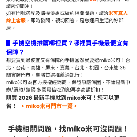
請密切關注！
如有門號搭配及購機優惠或續約相關問題，
米可真人
請洽
線上客服
，即時發問、親切回答，是您通訊生活的好鄰
居。
▋手機空機推薦哪裡買？哪裡買手機最便宜有
保障？
想要買到最便宜又有保障的手機當然就要選miko米可！台
北、台南、高雄、屏東、嘉義、台北、桃園、台東逾 35
間實體門市，臺灣首選推薦通訊行！
miko米可為官方授權經銷商，保證原廠保固，不論是新申
辦/續約/攜碼 多間電信吃到飽再享高額折扣！
購買 2026 最新手機就到miko米可！您可以更
省！
> miko米可門市一覽 <
手機相關問題，找miko米可沒問題！