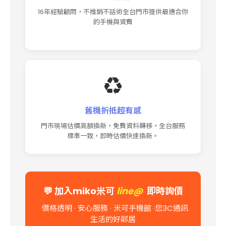
16年經驗顧問，不推銷不話術全台門市提供最適合你
的手機與資費
♻️
舊機折抵超有感
門市現場估價高額換新，免費資料轉移，全台服務
標準一致，即時估價快速換新。
💬
加入miko米可
line@
即時詢價
價格透明 · 安心服務 · 米可手機館
·您3C通訊
生活的好鄰居