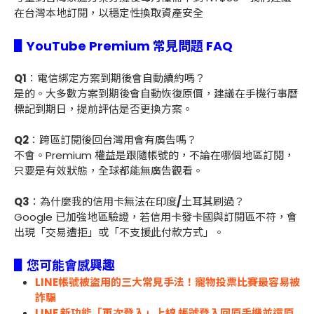
在台灣本地訂閱，以穩定性換取資產安全
▋
YouTube Premium 常見問題 FAQ
Q1
：電信綁定方案到期後會自動續約嗎？
是的。大多數方案到期後會自動恢復原價，建議在手機行事曆
標記到期日，提前評估是否更換方案。
Q2
：跨區訂閱後回台灣用會有廣告嗎？
不會。Premium 權益是跟隨帳號的，不論在哪個地區訂閱，
只要是有效狀態，全球都能無廣告觀看。
Q3
：為什麼我的信用卡無法在印度
/
土耳其刷過？
Google
已加強地區驗證，若信用卡發卡國與訂閱區不符，會
出現「交易遭拒」或「不支援此付款方式」。
▋您可能會感興趣
LINE帳號被盜用的三大常見手法！寵物投票比賽最容易被
詐騙
LINE 新功能「再次登入」上線 帳號登入回原手機並還原