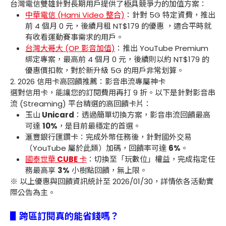
台灣電信雙雄針對長期用戶提供了極具競爭力的加值方案：
中華電信 (Hami Video 整合)
：針對 5G 特定資費，推出
前 4 個月 0 元，後續月租 NT$179 的優惠 ，適合平時就
有收看運動賽事需求的用戶。
台灣大哥大 (OP 影音加值)
：推出 YouTube Premium
綁定專案，最高前 4 個月 0 元，後續則以約 NT$179 的
優惠價扣款，對於新升級 5G 的用戶非常划算。
2. 2026 信用卡高回饋推薦：影音串流專屬神卡
選對信用卡，能讓您的訂閱費用再打 9 折。以下是針對影音串
流 (Streaming) 平台精選的高回饋卡片：
玉山
Unicard
：透過簡單切換方案，影音串流回饋最高
可達
10%
，是目前最穩定的首選。
滙豐銀行匯鑽卡：完成外幣任務後，針對國外交易
（YouTube 屬於此類）加碼，回饋率可達
6%
。
國泰世華
CUBE
卡
：切換至「玩數位」權益，完成指定任
務最高享
3%
小樹點回饋，無上限。
※
以上優惠與回饋資訊統計至
2026/01/30
，詳情依各活動實
際公告為主。
▋跨區訂閱真的能省錢嗎？