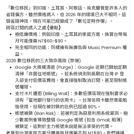
「數位移民」到印度、土耳其、阿根廷、烏克蘭曾是許多人的
省錢偏方。雖然價格誘人，但 2026 年的環境已大不相同。這
個省錢神技，現在可能已經變成了「數位定時炸彈」。
跨區訂閱的誘人之處
(
優點
)
極低廉價格：例如印度、土耳其的家庭方案，換算台幣每
月可能僅需
NT$60~$90。
完全相同的功能：同樣擁有無廣告與 Music Premium 權
益。
2026 數位移民的三大致命風險 (弊端)
Google 大規模清退 (Purge)：Google 近期已開始定期
清掃「非居住地帳號」。若系統偵測到長期在台灣 IP 登
入卻支付低價區費用，會直接強制取消訂閱，甚至限制帳
號權限。
支付卡片遭拒
(Billing Wall)：多數低價區現在強制要求必
須有「當地銀行發行的信用卡」。台灣信用卡雖然曾能勉
強使用，但現在被封鎖的比例已超過 80%。
帳號被鎖 (Ban Risk)：若被判定為惡意利用系統漏洞，極
少數案例會導致整個 Google 帳號 (包含 Gmail, 相簿)
被鎖定，這對於主力帳號來說是無法承受的代價。
考量到台灣家庭方案分攤後每月僅需不到
NT$80
，我們建議