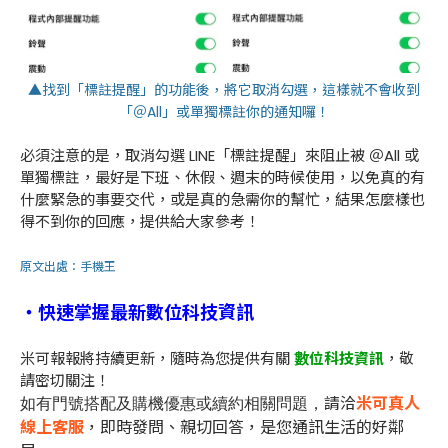
▲找到「標註提醒」的功能後，將它取消勾選，這樣就不會收到
「＠All」或單獨標註你的通知囉！
必須注意的是，取消勾選 LINE「標註提醒」來阻止被 ＠All 或
單獨標註，最好是下班、休假、週末的時候使用，以免真的有
什麼緊急的事要交代，或是真的急需你的幫忙，結果怎麼樣也
得不到你的回應，提供給大家參考！
原文出處：
手機王
・快速掌握最新數位科技資訊
米可報報將持續更新，隨時為您提供有關
數位科技資訊
，敬
請密切關注！
請洽
米可真人
如有門號搭配及購機優惠或續約相關問題，
線上客服
，即時發問、親切回答，是您通訊生活的好鄰