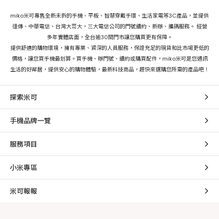
miko米可專售全新未拆的手機、平板、智慧穿戴手環、生活家電等3C產品，並提供
遠傳、中華電信、台灣大哥大，三大電信公司的門號續約、新辦、攜碼服務。 經營
多年實體店面，全台逾30間門市讓您購買更有保障。
提供舒適的購物環境，擁有專業、資深的人員服務，保證充足的現貨和比市場更低的
價格，讓您買手機最划算。買手機、辦門號、續約或購買配件，miko米可是您通訊
生活的好鄰居，提供安心的購物體驗，最新科技商品，趕快來選購您所需的產品吧！
探索米可
手機品牌一覽
服務項目
小米專區
米可報報