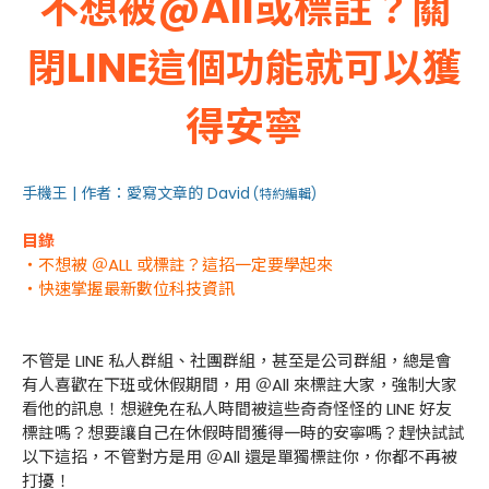
不想被@All或標註？關
閉LINE這個功能就可以獲
得安寧
手機王 | 作者：愛寫文章的 David
(特約編輯)
目錄
・不想被 ＠ALL 或標註？這招一定要學起來
・快速掌握最新數位科技資訊
不管是 LINE 私人群組、社團群組，甚至是公司群組，總是會
有人喜歡在下班或休假期間，用 ＠All 來標註大家，強制大家
看他的訊息！想避免在私人時間被這些奇奇怪怪的 LINE 好友
標註嗎？想要讓自己在休假時間獲得一時的安寧嗎？趕快試試
以下這招，不管對方是用 ＠All 還是單獨標註你，你都不再被
打擾！