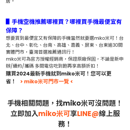
居。
▋手機空機推薦哪裡買？哪裡買手機最便宜有
保障？
想要買到最便宜又有保障的手機當然就要選miko米可！台
北、台中、彰化、台南、高雄、嘉義、屏東、台東逾30間
實體門市，臺灣首選推薦通訊行！
miko米可為官方授權經銷商，保證原廠保固，不論是新申
辦/續約/攜碼 多間電信吃到飽再享高額折扣！
購買2024最新手機就到miko米可！您可以更
省！
> miko米可門市一覽 <
手機相關問題，找miko米可沒問題！
立即加入
miko米可
享
LINE@
線上服
務！