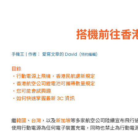
搭機前往香
手機王 | 作者： 愛寫文章的 David
(特約編輯)
目錄
・行動電源上飛機，香港民航處新規定
・香港航空公司鋰電池可攜帶數量規定
・您可能會感興趣
・如何快速掌握最新 3C 資訊
繼
韓國
、
台灣
，以及
新加坡
等多家航空公司陸續宣布飛行過
使用行動電源為任何電子裝置充電，同時也禁止為行動電源