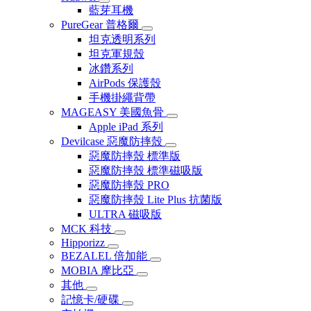
藍芽耳機
PureGear 普格爾
坦克透明系列
坦克軍規殼
冰鑽系列
AirPods 保護殼
手機掛繩背帶
MAGEASY 美國魚骨
Apple iPad 系列
Devilcase 惡魔防摔殼
惡魔防摔殼 標準版
惡魔防摔殼 標準磁吸版
惡魔防摔殼 PRO
惡魔防摔殼 Lite Plus 抗菌版
ULTRA 磁吸版
MCK 科技
Hipporizz
BEZALEL 倍加能
MOBIA 摩比亞
其他
記憶卡/硬碟