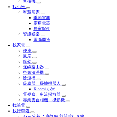
空拍機
找小米
智慧居家
季節電器
廚房電器
居家配件
資訊娛樂
電腦周邊
找家電
便座
風扇
腳架
無線路由器
空氣清淨機
除濕機
吸塵器、掃地機器人
Xiaomi 小米
電視盒、串流撥放器
專業雲台相機、攝影機
找筆電
找行李箱
Acer 宏碁 巴塞隆納 前開式行李箱