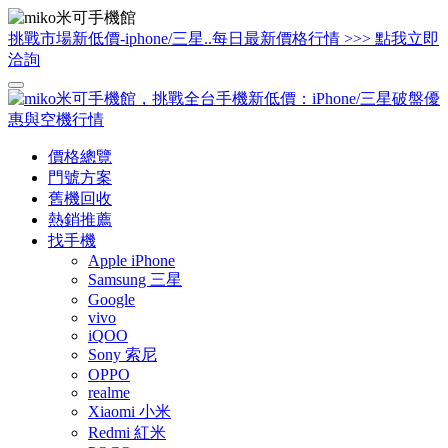
挑戰市場新低價-iphone/三星..每日最新價格行情 >>> 點我立即
洽詢
價格總覽
門號方案
舊機回收
熱銷推薦
找手機
Apple iPhone
Samsung 三星
Google
vivo
iQOO
Sony 索尼
OPPO
realme
Xiaomi 小米
Redmi 紅米