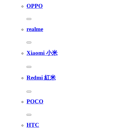
OPPO
realme
Xiaomi 小米
Redmi 紅米
POCO
HTC