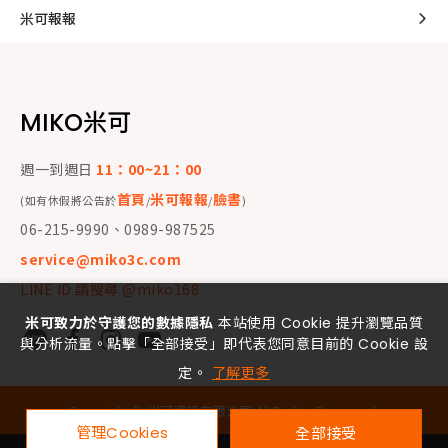
米可報報
MIKO米可
週一到週日
11：00~21：00
首頁
米可報報
臉書
(如有休假將公告於
/
/
)
06-215-9990、0989-987525
service@miko3c.com
LINE ID 請搜尋 @miko168
米可致力於守護您的數據隱私
本站使用 Cookie 提升瀏覽品質
與分析流量。點擊「全部接受」即代表您同意目前的 Cookie 設
定。
了解更多
Copyright ©
米可資訊有限公司
All Rights Reserved.
管理Cookies
全部接受