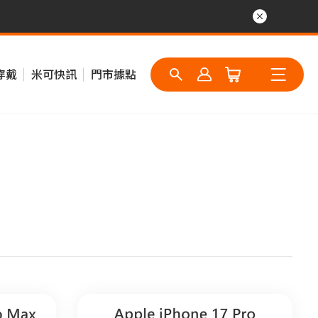
穿戴
米可快訊
門市據點