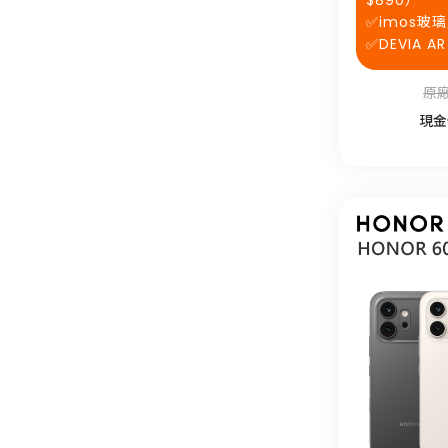
$890）
✅imos玻
✅DEVIA 
原廠
現金