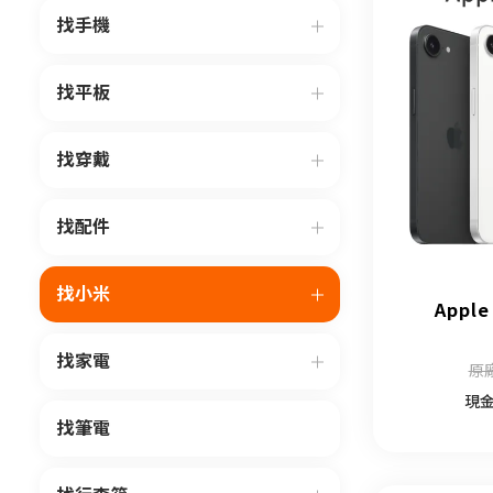
找手機
找平板
找穿戴
找配件
找小米
Apple
找家電
原廠
現
找筆電