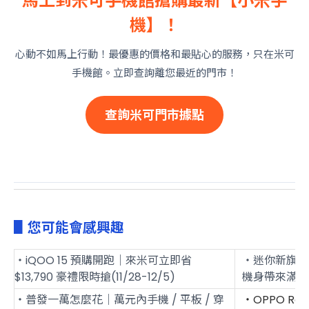
馬上到米可手機館搶購最新【小米手
機】！
心動不如馬上行動！最優惠的價格和最貼心的服務，只在米可
手機館。立即查詢離您最近的門市！
查詢米可門市據點
▋您可能會感興趣
・iQOO 15 預購開跑｜來米可立即省
・迷你新旗艦：viv
$13,790 豪禮限時搶(11/28-12/5)
機身帶來滿滿
・普發一萬怎麼花｜萬元內手機 / 平板 / 穿
・OPPO Ren