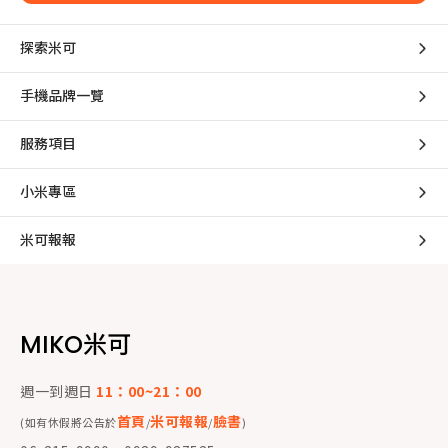
探索米可
手機品牌一覽
服務項目
小米專區
米可報報
MIKO米可
週一到週日
11：00~21：00
首頁
米可報報
臉書
(如有休假將公告於
/
/
)