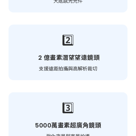
大底感光元件
2️⃣
2 億畫素潛望望遠鏡頭
支援遠距拍攝與高解析裁切
3️⃣
5000萬畫素超廣角鏡頭