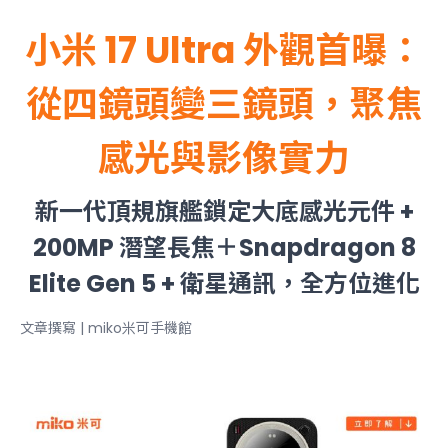
小米 17 Ultra 外觀首曝：
從四鏡頭變三鏡頭，聚焦
感光與影像實力
新一代頂規旗艦鎖定大底感光元件 +
200MP 潛望長焦＋Snapdragon 8
Elite Gen 5 + 衛星通訊，全方位進化
文章撰寫 | miko米可手機館