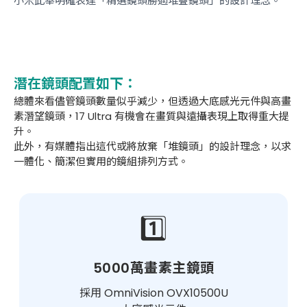
小米此舉明確表達「精選鏡頭勝過堆疊鏡頭」的設計理念。
潛在鏡頭配置如下：
總體來看儘管鏡頭數量似乎減少，但透過大底感光元件與高畫
素潛望鏡頭，17 Ultra 有機會在畫質與遠攝表現上取得重大提
升。
此外，有媒體指出這代或將放棄「堆鏡頭」的設計理念，以求
一體化、簡潔但實用的鏡組排列方式。
1️⃣
5000萬畫素主鏡頭
採用 OmniVision OVX10500U