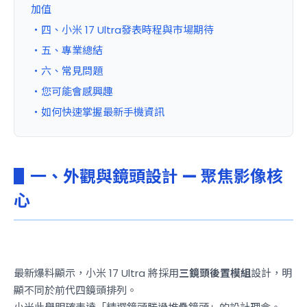
加值
・四、小米 17 Ultra發表時程與市場期待
・五、專業總結
・六、常見問題
・您可能會感興趣
・如何快速掌握最新手機資訊
▋一、外觀與鏡頭設計 — 聚焦影像核
心
最新爆料顯示，小米 17 Ultra 將採用
三鏡頭後置模組
設計，明
顯不同於前代四鏡頭排列。