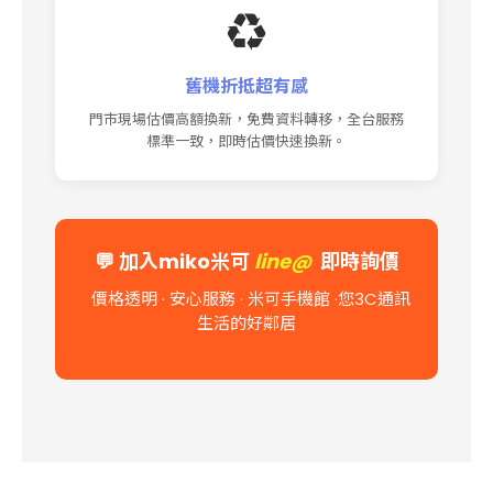
♻️
舊機折抵超有感
門市現場估價高額換新，免費資料轉移，全台服務
標準一致，即時估價快速換新。
💬
加入miko米可
line@
即時詢價
價格透明 · 安心服務 · 米可手機館
·您3C通訊
生活的好鄰居