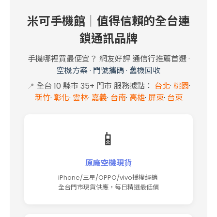
米可手機館｜值得信賴的全台連
鎖通訊品牌
手機哪裡買最便宜？ 網友好評 通信行推薦首選
·
空機方案
·
門號攜碼
·
舊機回收
全台 10 縣市 35+
門市 服務據點
：
台北
·
桃園
·
📍
新竹
·
彰化
·
雲林
·
嘉義
·
台南
·
高雄
·
屏東
·
台東
📱
原廠空機現貨
iPhone/三星/OPPO/vivo授權經銷
全台門市現貨供應，每日精選最低價